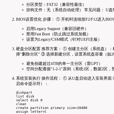
分区类型：FAT32（兼容性最佳）
挂钩文件：无（系统自动处理） 常见问题： U盘制
BIOS设置优化 步骤： ① 开机时连续按F2/F12进入B
启用Legacy Support（兼容旧硬件）
禁用Fast Boot（防止跳过系统加载）
设置为Legacy/CSM模式（针对UEFI主板）
硬盘分区配置 推荐方案： ① 创建主分区（系统盘）：格式
择"删除分区" ③ 选择新建分区，设置系统盘容量（如2
避免创建超过4TB的单一主分区（需GPT）
空间分配遵循"1-2-1"原则（系统1区，数据2区，
系统安装执行 操作流程： ① 从U盘启动进入安装界面 
启命令提示符）：
diskpart

list disk

select disk 0

clean

create partition primary size=20480

assign letter=C
