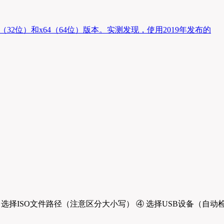
ISO，注意区分x86（32位）和x64（64位）版本。实测发现，使用2019年发布的
t） ③ 选择ISO文件路径（注意区分大小写） ④ 选择USB设备（自动