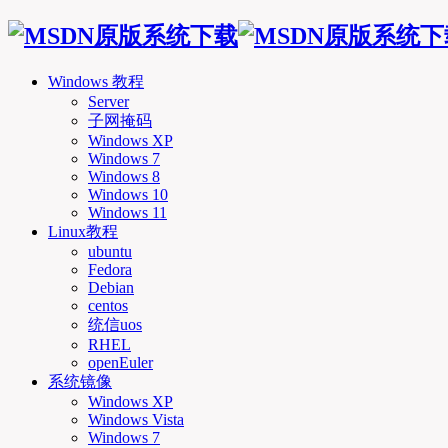
Windows 教程
Server
子网掩码
Windows XP
Windows 7
Windows 8
Windows 10
Windows 11
Linux教程
ubuntu
Fedora
Debian
centos
统信uos
RHEL
openEuler
系统镜像
Windows XP
Windows Vista
Windows 7