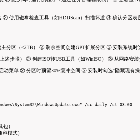
磁盘 ② 使用磁盘检查工具（如HDDScan）扫描坏道 ③ 确认分区表
建主分区（≤2TB） ② 剩余空间创建GPT扩展分区 ③ 安装系统
如上述步骤） ② 创建ISO转USB工具（如WinISO） ③ 从网络
置启动菜单 ② 分区时预留30%缓冲空间 ③ 安装时勾选"隐藏现有
ndows\System32\WindowsUpdate.exe" /sc daily /st 03:00
工具包）
7兼容模式）
）