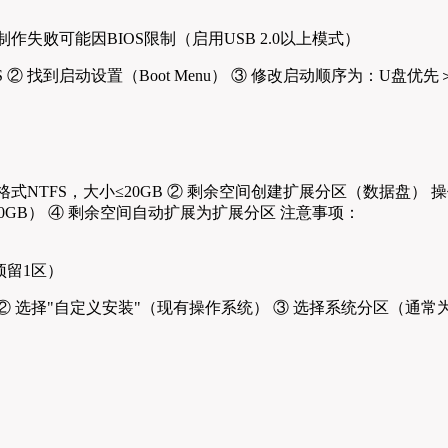
作失败可能因BIOS限制（启用USB 2.0以上模式）
IOS ② 找到启动设置（Boot Menu） ③ 修改启动顺序为：U盘
NTFS，大小≤20GB ② 剩余空间创建扩展分区（数据盘） 操作步
0GB） ④ 剩余空间自动扩展为扩展分区 注意事项：
预留1区）
② 选择"自定义安装"（现有操作系统） ③ 选择系统分区（通常为C