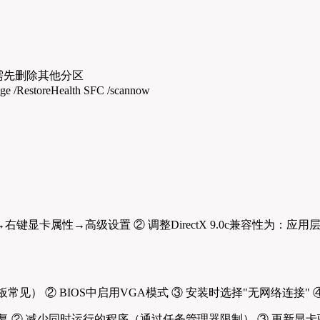
需先删除其他分区
estoreHealth SFC /scannow
卡属性→高级设置 ② 调整DirectX 9.0c兼容性为：应用层设
常见） ② BIOS中启用VGA模式 ③ 安装时选择"无网络连接"
ism修复 ② 减少同时运行的程序（通过任务管理器限制） ③ 更新显卡驱动（推