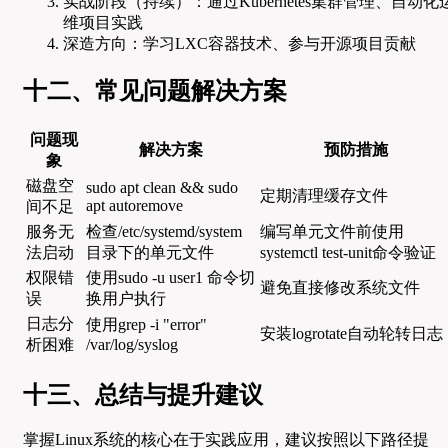
实战阶段（持续）：通过Kubernetes集群管理、自动化
维项目实践
深造方向：学习LXC容器技术、参与开源项目贡献
十二、常见问题解决方案
问题现
解决方案
预防措施
象
磁盘空
sudo apt clean && sudo
定期清理缓存文件
apt autoremove
间不足
服务无
检查/etc/systemd/system
编写单元文件前使用
法启动
目录下的单元文件
systemctl test-unit命令验证
权限错
使用sudo -u user1 命令切
避免直接修改系统文件
误
换用户执行
日志分
使用grep -i "error"
安装logrotate自动轮转日志
析困难
/var/log/syslog
十三、总结与提升建议
掌握Linux系统的核心在于实践应用，建议按照以下路径提