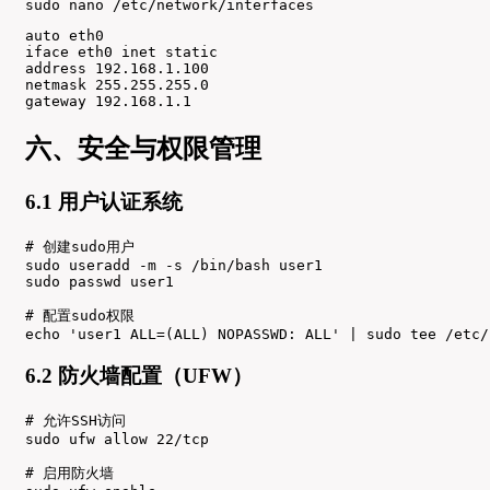
sudo nano /etc/network/interfaces
auto eth0

iface eth0 inet static

address 192.168.1.100

netmask 255.255.255.0

gateway 192.168.1.1
六、安全与权限管理
6.1 用户认证系统
# 创建sudo用户

sudo useradd -m -s /bin/bash user1

sudo passwd user1

# 配置sudo权限

echo 'user1 ALL=(ALL) NOPASSWD: ALL' | sudo tee /etc/
6.2 防火墙配置（UFW）
# 允许SSH访问

sudo ufw allow 22/tcp

# 启用防火墙
