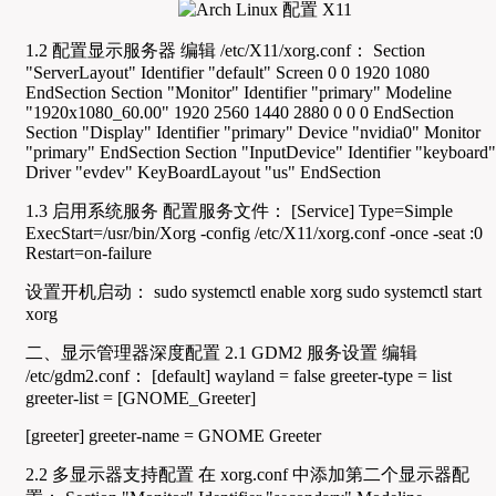
1.2 配置显示服务器 编辑 /etc/X11/xorg.conf： Section
"ServerLayout" Identifier "default" Screen 0 0 1920 1080
EndSection Section "Monitor" Identifier "primary" Modeline
"1920x1080_60.00" 1920 2560 1440 2880 0 0 0 EndSection
Section "Display" Identifier "primary" Device "nvidia0" Monitor
"primary" EndSection Section "InputDevice" Identifier "keyboard"
Driver "evdev" KeyBoardLayout "us" EndSection
1.3 启用系统服务 配置服务文件： [Service] Type=Simple
ExecStart=/usr/bin/Xorg -config /etc/X11/xorg.conf -once -seat :0
Restart=on-failure
设置开机启动： sudo systemctl enable xorg sudo systemctl start
xorg
二、显示管理器深度配置 2.1 GDM2 服务设置 编辑
/etc/gdm2.conf： [default] wayland = false greeter-type = list
greeter-list = [GNOME_Greeter]
[greeter] greeter-name = GNOME Greeter
2.2 多显示器支持配置 在 xorg.conf 中添加第二个显示器配