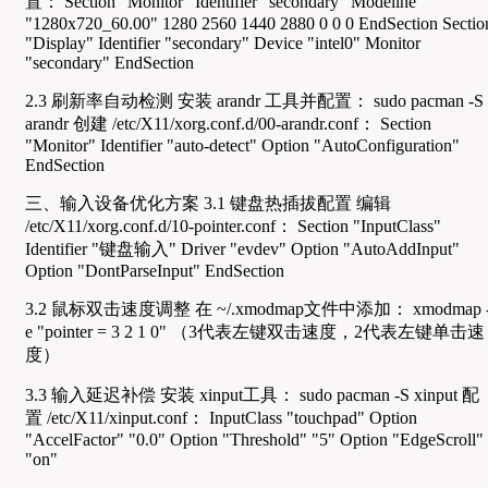
置： Section "Monitor" Identifier "secondary" Modeline
"1280x720_60.00" 1280 2560 1440 2880 0 0 0 EndSection Sectio
"Display" Identifier "secondary" Device "intel0" Monitor
"secondary" EndSection
2.3 刷新率自动检测 安装 arandr 工具并配置： sudo pacman -S
arandr 创建 /etc/X11/xorg.conf.d/00-arandr.conf： Section
"Monitor" Identifier "auto-detect" Option "AutoConfiguration"
EndSection
三、输入设备优化方案 3.1 键盘热插拔配置 编辑
/etc/X11/xorg.conf.d/10-pointer.conf： Section "InputClass"
Identifier "键盘输入" Driver "evdev" Option "AutoAddInput"
Option "DontParseInput" EndSection
3.2 鼠标双击速度调整 在 ~/.xmodmap文件中添加： xmodmap 
e "pointer = 3 2 1 0" （3代表左键双击速度，2代表左键单击速
度）
3.3 输入延迟补偿 安装 xinput工具： sudo pacman -S xinput 配
置 /etc/X11/xinput.conf： InputClass "touchpad" Option
"AccelFactor" "0.0" Option "Threshold" "5" Option "EdgeScroll"
"on"