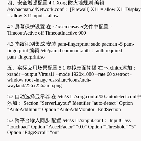
四、安全增强配置 4.1 Xorg 防火墙规则 编辑
/etc/pacman.d/Network.conf： [Firewall] X11 = allow X11Display
= allow X11Input = allow
4.2 屏幕保护设置 在 ~/.xscreensaver文件中配置：
TimeoutActive off TimeoutInactive 900
4.3 指纹识别集成 安装 pam-fingerprint: sudo pacman -S pam-
fingerprint 编辑 /etc/pam.d common-auth： auth required
pam_fingerprint.so
五、实际应用场景配置 5.1 虚拟桌面轮播 在 ~/.xinitrc添加：
xrandr --output Virtual1 --mode 1920x1080 --rate 60 xsetroot -
window root -image /usr/share/icons/arch-
wayland/256x256/arch.png
5.2 自动选择显示器 在 /etc/X11/xorg.conf.d/00-autodetect.conf
添加： Section "ServerLayout" Identifier "auto-detect" Option
"AutoAddInput" Option "AutoAddMonitor" EndSection
5.3 跨平台输入同步 配置 /etc/X11/xinput.conf： InputClass
"touchpad" Option "AccelFactor" "0.0" Option "Threshold" "5"
Option "EdgeScroll" "on"