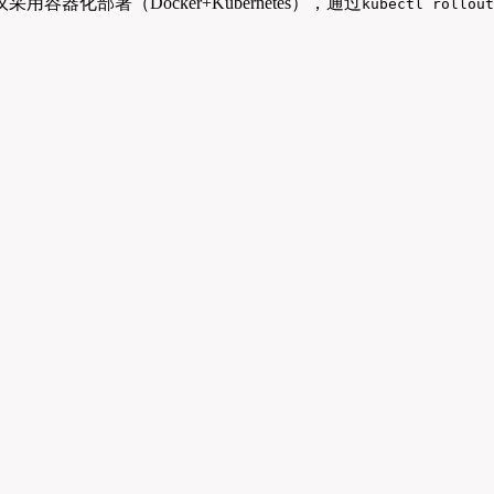
器化部署（Docker+Kubernetes），通过
kubectl rollout