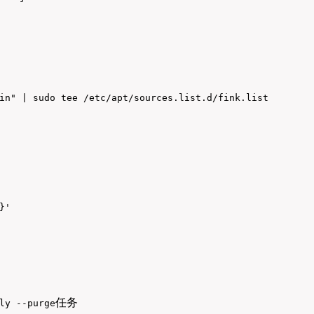
in" | sudo tee /etc/apt/sources.list.d/fink.list

}'
任务
ly --purge