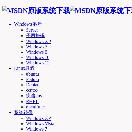
Windows 教程
Server
子网掩码
Windows XP
Windows 7
Windows 8
Windows 10
Windows 11
Linux教程
ubuntu
Fedora
Debian
centos
统信uos
RHEL
openEuler
系统镜像
Windows XP
Windows Vista
Windows 7