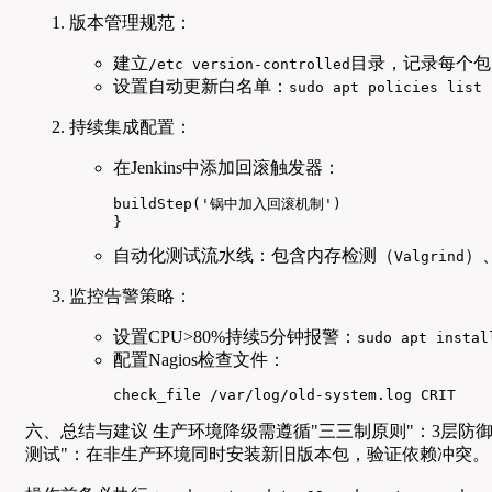
版本管理规范：
建立
目录，记录每个包
/etc version-controlled
设置自动更新白名单：
sudo apt policies list
持续集成配置：
在Jenkins中添加回滚触发器：
buildStep('锅中加入回滚机制')

}
自动化测试流水线：包含内存检测（
）
Valgrind
监控告警策略：
设置CPU>80%持续5分钟报警：
sudo apt instal
配置Nagios检查文件：
check_file /var/log/old-system.log CRIT
六、总结与建议 生产环境降级需遵循"三三制原则"：3层防
测试"：在非生产环境同时安装新旧版本包，验证依赖冲突。