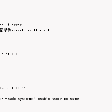
ep -i error
记录到
/var/log/rollback.log
ubuntu1.1
1~ubuntu18.04
+
e>
sudo systemctl enable <service-name>