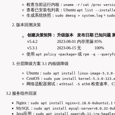
检查当前运行内核：
/
uname -r
cat /proc versi
查看已安装包列表：Ubuntu
apt list --install
生成系统快照：
+
sudo dmesg > system.log
sudo
版本回溯决策
创建决策矩阵：
升级版本
发布日期
已知问题
v5.4.2
2023-08-01
内存泄漏
85%
v5.3.1
2023-06-15
无
100%
使用
或
apt policy <package>
rpm -q --queryf
分层降级方案 3.1 内核级降级
Ubuntu：
sudo apt install linux-image-5.3.0-
CentOS：
sudo yum install kernel-5.3.0-123.
网络适配器测试：
检查速率、C
ethtool -S eth0
3.2 服务组件回滚
Nginx：
sudo apt install nginx=1.18.0-0ubuntu1.1
MySQL：
sudo apt install mysql-server=8.0.32-0u
Java应用：
sudo apt install openjdk-11-jre-headle