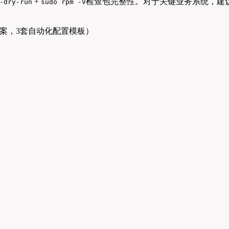
+
检查包完整性。对于关键业务系统，建议采用容
-dry-run
sudo rpm -V
方案，3套自动化配置模板）