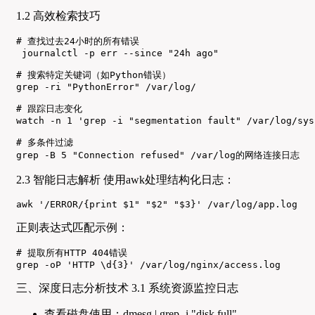
1.2 高效检索技巧
# 查找过去24小时的所有错误

 journalctl -p err --since "24h ago"

# 搜索特定关键词（如Python错误）

grep -ri "PythonError" /var/log/

# 跟踪日志变化

watch -n 1 'grep -i "segmentation fault" /var/log/sysl
# 多条件过滤

grep -B 5 "Connection refused" /var/log的网络连接日志
2.3 智能日志解析 使用awk处理结构化日志：
awk '/ERROR/{print $1" "$2" "$3}' /var/log/app.log
正则表达式匹配示例：
# 提取所有HTTP 404错误

grep -oP 'HTTP \d{3}' /var/log/nginx/access.log
三、深度日志分析技术 3.1 系统资源监控日志
查看磁盘使用：dmesg | grep -i "disk full"