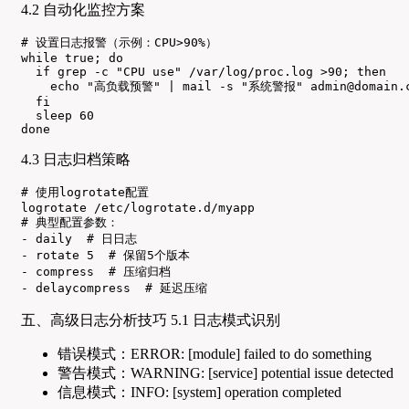
4.2 自动化监控方案
# 设置日志报警（示例：CPU>90%）

while true; do

  if grep -c "CPU use" /var/log/proc.log >90; then

    echo "高负载预警" | mail -s "系统警报" admin@domain.c
  fi

  sleep 60

done
4.3 日志归档策略
# 使用logrotate配置

logrotate /etc/logrotate.d/myapp

# 典型配置参数：

- daily  # 日日志

- rotate 5  # 保留5个版本

- compress  # 压缩归档

- delaycompress  # 延迟压缩
五、高级日志分析技巧 5.1 日志模式识别
错误模式：ERROR: [module] failed to do something
警告模式：WARNING: [service] potential issue detected
信息模式：INFO: [system] operation completed