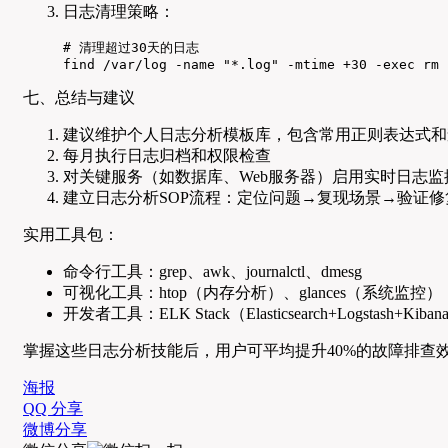
日志清理策略：
# 清理超过30天的日志

find /var/log -name "*.log" -mtime +30 -exec rm 
七、总结与建议
建议维护个人日志分析模板库，包含常用正则表达式和
每月执行日志归档和权限检查
对关键服务（如数据库、Web服务器）启用实时日志监
建立日志分析SOP流程：定位问题→复现场景→验证
实用工具包：
命令行工具：grep、awk、journalctl、dmesg
可视化工具：htop（内存分析）、glances（系统监控）
开发者工具：ELK Stack（Elasticsearch+Logstash+Kiban
掌握这些日志分析技能后，用户可平均提升40%的故障排查效率（
海报
QQ 分享
微博分享