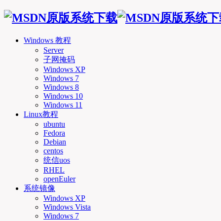
Windows 教程
Server
子网掩码
Windows XP
Windows 7
Windows 8
Windows 10
Windows 11
Linux教程
ubuntu
Fedora
Debian
centos
统信uos
RHEL
openEuler
系统镜像
Windows XP
Windows Vista
Windows 7