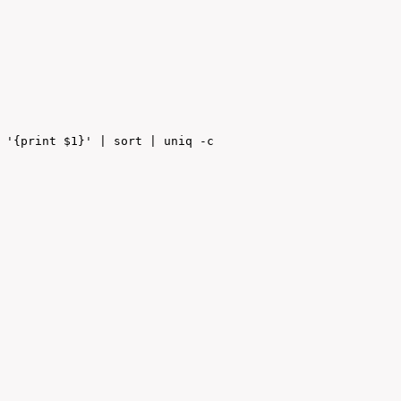
 '{print $1}' | sort | uniq -c