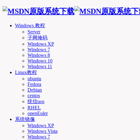
Windows 教程
Server
子网掩码
Windows XP
Windows 7
Windows 8
Windows 10
Windows 11
Linux教程
ubuntu
Fedora
Debian
centos
统信uos
RHEL
openEuler
系统镜像
Windows XP
Windows Vista
Windows 7