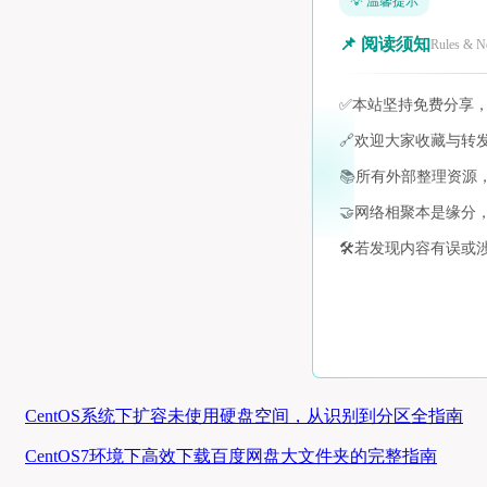
💡 温馨提示
📌 阅读须知
Rules & N
✅
本站坚持免费分享
🔗
欢迎大家收藏与转
📚
所有外部整理资源
🤝
网络相聚本是缘分
🛠️
若发现内容有误或
CentOS系统下扩容未使用硬盘空间，从识别到分区全指南
CentOS7环境下高效下载百度网盘大文件夹的完整指南