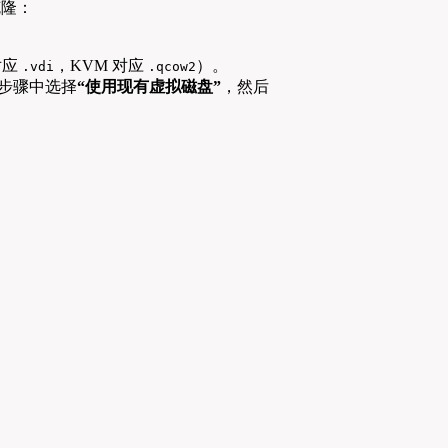
克隆：
 对应
，KVM 对应
）。
.vdi
.qcow2
步骤中选择
“使用现有虚拟磁盘”
，然后