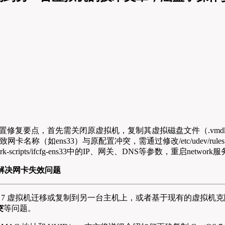
置修复要点，首先需关闭原虚拟机，复制其虚拟磁盘文件（.vmdk/.q
ns33）与原配置冲突，需通过修改/etc/udev/rules.d/70-p
work-scripts/ifcfg-ens33中的IP、网关、DNS等参数，重
并解决网卡失效问题
OS 7 虚拟机迁移或复制到另一台主机上，或者基于现有的虚拟
突
等问题。