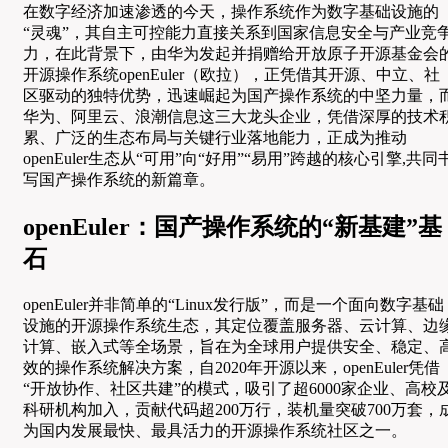
在数字经济加速渗透的今天，操作系统作为数字基础设施的
“灵魂”，其自主可控能力直接关系到国家信息安全与产业竞
力，在此背景下，由华为发起并捐赠给开放原子开源基金会
开源操作系统openEuler（欧拉），正凭借其开源、中立、社
区驱动的独特优势，迅速崛起为国产操作系统的中坚力量，
华为、阿里云、浪潮信息这三大龙头企业，凭借深厚的技术
累、广泛的生态布局与关键行业落地能力，正成为推动
openEuler生态从“可用”向“好用”“易用”跨越的核心引擎,共同
写国产操作系统的新篇章。
openEuler：国产操作系统的“新基建”基
石
openEuler并非简单的“Linux发行版”，而是一个面向数字基础
设施的开源操作系统生态，其定位覆盖服务器、云计算、边
计算、嵌入式等全场景，旨在为全球用户提供安全、稳定、
效的操作系统解决方案，自2020年开源以来，openEuler凭借
“开放协作、社区共建”的模式，吸引了超6000家企业、高校
科研机构加入，贡献代码超200万行，装机量突破700万套，
为国内发展最快、最具活力的开源操作系统社区之一。