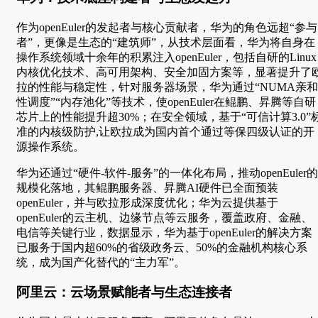
作为openEuler的发起者与核心贡献者，华为的角色远超“参与
者”，更像是生态的“建筑师”，从技术层面看，华为将自身在
操作系统领域十余年的积累注入openEuler，包括自研的Linux
内核优化技术、高可用架构、安全加固方案等，显著提升了
拉的性能与稳定性，针对服务器场景，华为通过“NUMA亲和
性调度”“内存池化”等技术，使openEuler在鲲鹏、昇腾等自研
芯片上的性能提升超30%；在安全领域，基于“可信计算3.0”
准的内核级防护,让欧拉成为国内首个通过等保四级认证的开
源操作系统。
华为还通过“硬件-软件-服务”的一体化布局，推动openEuler的
规模化落地，其鲲鹏服务器、昇腾AI硬件已全面预装
openEuler，并与欧拉形成深度优化；华为云提供基于
openEuler的云主机、边缘节点等云服务，覆盖政府、金融、
电信等关键行业，数据显示，华为基于openEuler的解决方案
已服务于国内超60%的省级政务云、50%的金融机构核心系
统，成为国产化替代的“主力军”。
阿里云：云场景赋能者与生态连接者