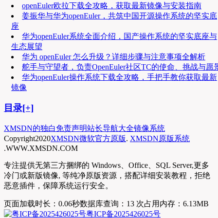
openEuler欧拉下载全攻略，获取最新镜像与安装指南
姜振华与华为openEuler，共筑中国开源操作系统的坚实底
座
华为openEuler系统全面介绍，国产操作系统的坚实底座与
生态展望
华为 openEuler 怎么升级？详细步骤与注意事项全解析
舵手与守望者，负责OpenEuler社区TC的使命、挑战与愿
华为openEuler操作系统下载全攻略，手把手教你获取最新
镜像
目录[+]
XMSDN的独白
免责声明
站长导航大全
镜像系统
Copyright
2020
XMSDN微软官方原版
.
XMSDN原版系统
.WWW.XMSDN.COM
专注提供无第三方捆绑的 Windows、Office、SQL Server,更多
冷门或新版镜像, 等纯净原版资源，搭配详细安装教程，拒绝
恶意插件，保障系统运行安全。
页面加载时长：0.06秒
数据库查询：13 次
占用内存：6.13MB
粤ICP备2025426025号