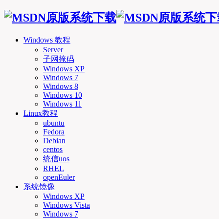
Windows 教程
Server
子网掩码
Windows XP
Windows 7
Windows 8
Windows 10
Windows 11
Linux教程
ubuntu
Fedora
Debian
centos
统信uos
RHEL
openEuler
系统镜像
Windows XP
Windows Vista
Windows 7