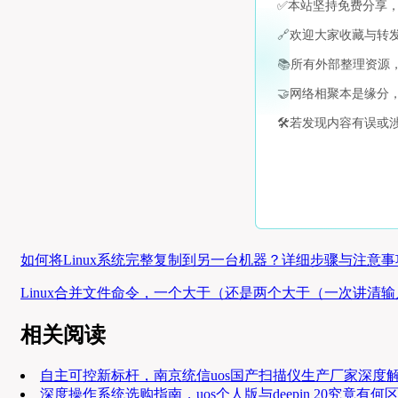
✅
本站坚持免费分享
🔗
欢迎大家收藏与转
📚
所有外部整理资源
🤝
网络相聚本是缘分
🛠️
若发现内容有误或
如何将Linux系统完整复制到另一台机器？详细步骤与注意事
Linux合并文件命令，一个大于（还是两个大于（一次讲清
相关阅读
自主可控新标杆，南京统信uos国产扫描仪生产厂家深度
深度操作系统选购指南，uos个人版与deepin 20究竟有何