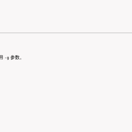
用
参数。
-g