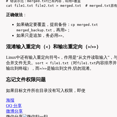
# 错误示范：merged.txt已有内容，却用>覆盖

cat file1.txt file2.txt > merged.txt  # merged.tx
正确做法
：
如果确定要覆盖，提前备份：
cp merged.txt
，再用
；
merged_backup.txt
>
如果只是追加，务必用
。
>>
混淆输入重定向（
）和输出重定向（
/
）
<
>
>>
Linux中还有输入重定向符号
，作用是“从文件读取输入”，
<
合并文件无关。
（对
内容排序并
sort < file1.txt
file1.txt
输出到终端），而
/
是输出到文件,切勿混淆。
>
>>
忘记文件权限问题
如果目标文件所在目录没有写入权限，即使
海报
QQ 分享
微博分享
微信分享