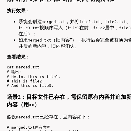
cat file1.txt file2.txt file3.txt > merged.txt
执行效果
：
系统会创建
，并将
、
、
merged.txt
file1.txt
file2.txt
按顺序写入（
在前，
居中，
file3.txt
file1
file2
file3
在后）；
如果
（旧内容”），执行后会完全被替换为
merged.txt
并后的新内容，旧内容消失。
查看结果
：
cat merged.txt

# 输出：

# Hello, this is file1.

# This is file2.

# And this is file3.
场景2：目标文件已存在，需保留原有内容并追加
内容（用
）
>>
假设
已经存在，且内容如下：
merged.txt
# merged.txt原有内容
