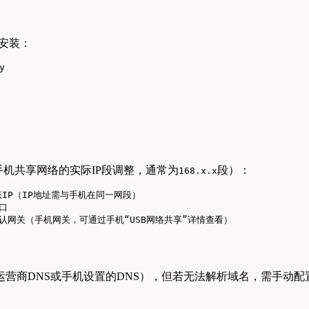
安装：
y
手机共享网络的实际IP段调整，通常为
段）：
168.x.x
 配置静态IP（IP地址需与手机在同一网段）

口

  # 设置默认网关（手机网关，可通过手机“USB网络共享”详情查看）
运营商DNS或手机设置的DNS），但若无法解析域名，需手动配置