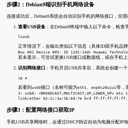
步骤2：Debian9端识别手机网络设备
连接成功后，Debian9系统会自动识别手机的网络接口，但
查看USB设备
：在Debian9终端中输入以下命令，检
lsusb
正常情况下，会输出类似以下信息（具体ID因手机品
Bus 001 Device 005: ID 12d1:14dc Huawei Technolo
若未显示，可尝试更换USB接口或数据线，或在手机
识别网络接口
：手机开启USB共享后，系统会创建一
ip a
若看到
接口（名称可能为
、
等，
usb0
eth1
enp0s20u1u1
3: usb0: <BROADCAST,MULTICAST,UP,LOWER_UP> mtu 1
link/ether 02:1c:3a:5b:6d:7e brd ff:ff:ff:ff:ff:
步骤3：配置网络接口获取IP
手机USB共享网络时，会通过DHCP协议自动为电脑分配IP地址