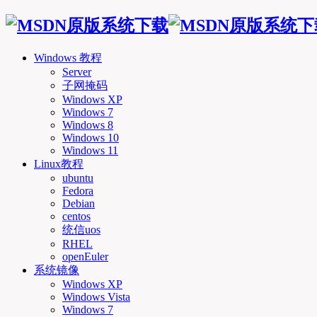
Windows 教程
Server
子网掩码
Windows XP
Windows 7
Windows 8
Windows 10
Windows 11
Linux教程
ubuntu
Fedora
Debian
centos
统信uos
RHEL
openEuler
系统镜像
Windows XP
Windows Vista
Windows 7