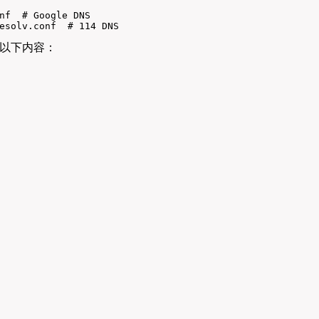
nf  # Google DNS

esolv.conf  # 114 DNS
以下内容：