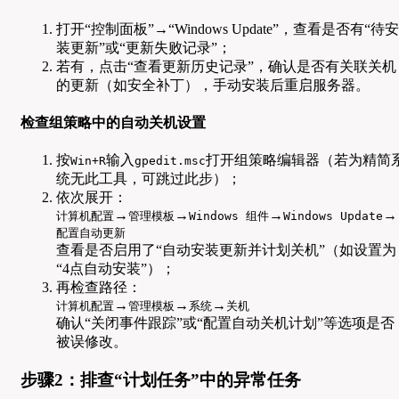
打开“控制面板”→“Windows Update”，查看是否有“待安
装更新”或“更新失败记录”；
若有，点击“查看更新历史记录”，确认是否有关联关机
的更新（如安全补丁），手动安装后重启服务器。
检查组策略中的自动关机设置
按
输入
打开组策略编辑器（若为精简
Win+R
gpedit.msc
统无此工具，可跳过此步）；
依次展开：
→
→
→
→
计算机配置
管理模板
Windows 组件
Windows Update
配置自动更新
查看是否启用了“自动安装更新并计划关机”（如设置为
“4点自动安装”）；
再检查路径：
→
→
→
计算机配置
管理模板
系统
关机
确认“关闭事件跟踪”或“配置自动关机计划”等选项是否
被误修改。
步骤2：排查“计划任务”中的异常任务