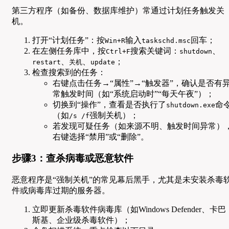
第三方程序（如备份、数据库维护）常通过计划任务触发关
机。
打开“计划任务”：按
输入
回车；
Win+R
taskschd.msc
在左侧任务库中，按
搜索关键词：
、
Ctrl+F
shutdown
、
、
；
restart
关机
update
检查搜索到的任务：
右键点击任务→“属性”→“触发器”，确认是否有
常触发时间（如“系统启动时”“每天午夜”）；
切换到“操作”，查看是否执行了
命
shutdown.exe
（如
强制关机）；
/s /f
若发现可疑任务（如来源不明、触发时间异常）
右键选择“禁用”或“删除”。
步骤3：查杀病毒或恶意软件
恶意程序是“强制关机”的常见幕后黑手，尤其是未安装杀毒
件或病毒库过期的服务器。
立即更新杀毒软件病毒库（如Windows Defender、卡巴
斯基、企业级杀毒软件）；