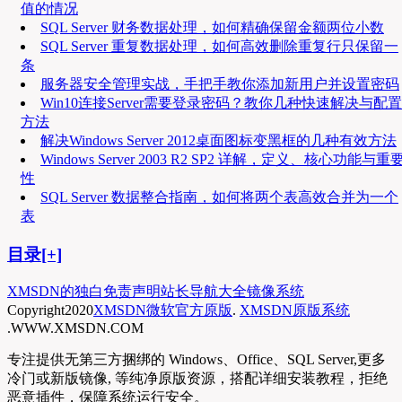
值的情况
SQL Server 财务数据处理，如何精确保留金额两位小数
SQL Server 重复数据处理，如何高效删除重复行只保留一
条
服务器安全管理实战，手把手教你添加新用户并设置密码
Win10连接Server需要登录密码？教你几种快速解决与配置
方法
解决Windows Server 2012桌面图标变黑框的几种有效方法
Windows Server 2003 R2 SP2 详解，定义、核心功能与重
性
SQL Server 数据整合指南，如何将两个表高效合并为一个
表
目录[+]
XMSDN的独白
免责声明
站长导航大全
镜像系统
Copyright
2020
XMSDN微软官方原版
.
XMSDN原版系统
.WWW.XMSDN.COM
专注提供无第三方捆绑的 Windows、Office、SQL Server,更多
冷门或新版镜像, 等纯净原版资源，搭配详细安装教程，拒绝
恶意插件，保障系统运行安全。