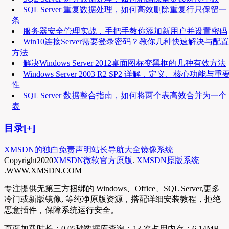
SQL Server 重复数据处理，如何高效删除重复行只保留一
条
服务器安全管理实战，手把手教你添加新用户并设置密码
Win10连接Server需要登录密码？教你几种快速解决与配置
方法
解决Windows Server 2012桌面图标变黑框的几种有效方法
Windows Server 2003 R2 SP2 详解，定义、核心功能与重
性
SQL Server 数据整合指南，如何将两个表高效合并为一个
表
目录[+]
XMSDN的独白
免责声明
站长导航大全
镜像系统
Copyright
2020
XMSDN微软官方原版
.
XMSDN原版系统
.WWW.XMSDN.COM
专注提供无第三方捆绑的 Windows、Office、SQL Server,更多
冷门或新版镜像, 等纯净原版资源，搭配详细安装教程，拒绝
恶意插件，保障系统运行安全。
页面加载时长：0.05秒
数据库查询：13 次
占用内存：6.14MB