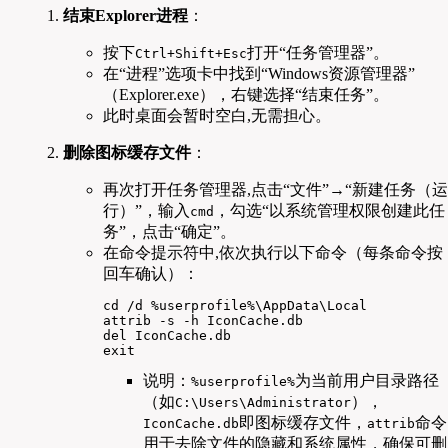
结束Explorer进程
：
按下
打开“任务管理器”。
Ctrl+Shift+Esc
在“进程”选项卡中找到“Windows资源管理器”
（Explorer.exe），右键选择“结束任务”。
此时桌面会暂时空白,无需担心。
删除图标缓存文件
：
再次打开任务管理器,点击“文件”→“新建任务（运
行）”，输入
，勾选“以系统管理权限创建此任
cmd
务”，点击“确定”。
在命令提示符中,依次执行以下命令（每条命令按
回车确认）：
cd /d %userprofile%\AppData\Local  

attrib -s -h IconCache.db  

del IconCache.db  

exit  
说明：
为当前用户目录路径
%userprofile%
（如
），
C:\Users\Administrator
即图标缓存文件，
命令
IconCache.db
attrib
用于去除文件的隐藏和系统属性，确保可删