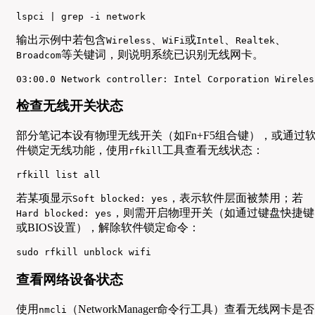
lspci | grep -i network
输出示例中若包含
、
或
、
、
Wireless
WiFi
Intel
Realtek
等关键词，则说明系统已识别无线网卡。
Broadcom
03:00.0 Network controller: Intel Corporation Wireles
检查无线开关状态
部分笔记本设有物理无线开关（如Fn+F5组合键），或通过
件锁定无线功能，使用
工具查看无线状态：
rfkill
rfkill list all
若某项显示
，表示软件层面被禁用；若
Soft blocked: yes
，则需开启物理开关（如通过键盘快捷键
Hard blocked: yes
或BIOS设置），解除软件锁定命令：
sudo rfkill unblock wifi
查看网络设备状态
使用
（NetworkManager命令行工具）查看无线网卡是否
nmcli