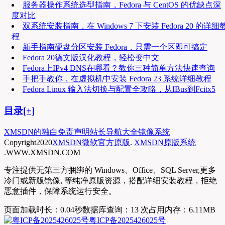
服务器操作系统选型指南，Fedora 与 CentOS 的优缺点深
度对比
双系统安装指南，在 Windows 7 下安装 Fedora 20 的详细
程
新手指南硬盘分区安装 Fedora，只需一个区即可搞定
Fedora 20德文版汉化教程，轻松变中文
Fedora上IPv4 DNS在哪看？教你三种简单方法快速查询
手把手教你，在虚拟机中安装 Fedora 23 系统详细教程
Fedora Linux 输入法切换与配置全攻略，从IBus到Fcitx5
目录[+]
XMSDN的独白
免责声明
站长导航大全
镜像系统
Copyright
2020
XMSDN微软官方原版
.
XMSDN原版系统
.WWW.XMSDN.COM
专注提供无第三方捆绑的 Windows、Office、SQL Server,更多
冷门或新版镜像, 等纯净原版资源，搭配详细安装教程，拒绝
恶意插件，保障系统运行安全。
页面加载时长：0.04秒
数据库查询：13 次
占用内存：6.11MB
粤ICP备2025426025号