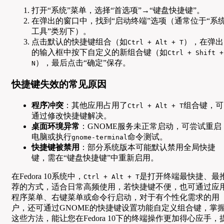
打开“系统”菜单，选择“首选项”→“键盘快捷键”。
在弹出的窗口中，找到“启动终端”选项（通常位于“系
工具”类别下）。
点击默认的快捷键组合（如
），在弹出
Ctrl + Alt + T
的输入框中按下自定义的新组合键（如
Ctrl + Shift +
），最后点击“确定”保存。
N
快捷键失效的常见原因
程序冲突
：其他应用占用了
组合键，可
Ctrl + Alt + T
通过修改快捷键解决。
桌面环境异常
：GNOME服务未正常启动，可尝试重启
电脑或执行
命令测试。
gnome-terminal
快捷键被禁用
：部分系统版本可能默认禁用全局快捷
键，需在“键盘快捷键”中重新启用。
在Fedora 10系统中，
是打开终端最快捷、最
Ctrl + Alt + T
荐的方式，适合日常高频使用，若快捷键不便，也可通过应
程序菜单、右键菜单或命令行启动，对于有个性化需求的用
户，还可通过GNOME的快捷键设置功能自定义组合键，掌
这些方法，能让您在Fedora 10下的终端操作更加得心应手，