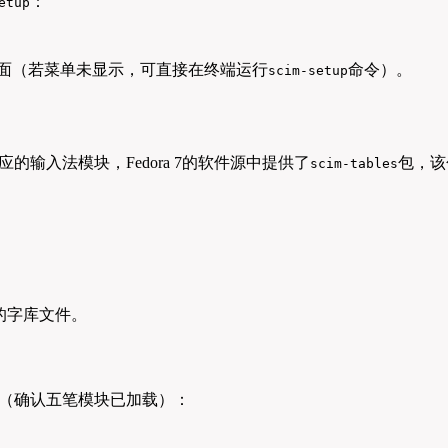
：
etup
界面（若菜单未显示，可直接在终端运行
命令）。
scim-setup
输入法模块，Fedora 7的软件源中提供了
包，该
scim-tables
的字库文件。
表（确认五笔模块已加载）：