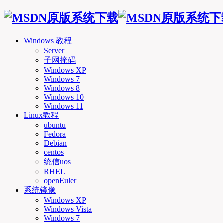
Windows 教程
Server
子网掩码
Windows XP
Windows 7
Windows 8
Windows 10
Windows 11
Linux教程
ubuntu
Fedora
Debian
centos
统信uos
RHEL
openEuler
系统镜像
Windows XP
Windows Vista
Windows 7