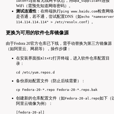
查看无线网卡状态，用
连接
iwconfig
wpa_supplicant
WiFi（需预先知道网络密码）。
测试连通性
：在终端执行
检查网络
ping www.baidu.com
是否通，若不通，尝试配置DNS（如
echo "nameserver
）。
114.114.114.114" > /etc/resolv.conf
更换为可用的软件仓库镜像源
由于Fedora 20官方仓库已下线，需手动替换为第三方镜像源
（如阿里云、网易等），操作步骤：
在安装界面按
打开终端，进入软件仓库配置目
Alt+F2
录：
cd /etc/yum.repos.d  
备份原始配置文件（防止后续需要）：
cp Fedora-20-*.repo Fedora-20-*.repo.bak  
创建新的仓库配置文件（如
如下（
Fedora-20-al.repo
阿里云镜像为例）：
[fedora-20-al]  
