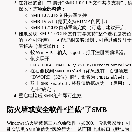
在弹出的窗口中,展开“SMB 1.0/CIFS文件共享支持”，
保以下选项
全部勾选
：
SMB 1.0/CIFS文件共享支持
SMB Direct（需要支持RDMA的网卡）
SMB 1.0/CIFS自动重新定向（可选，建议开启）
如果发现“SMB 1.0/CIFS文件共享支持”整个选项是灰色
的（不可勾选），可能是组策略限制，可通过修改注册
表解决（谨慎操作）：
按
，输入
打开注册表编辑器。
Win + R
regedit
依次展开
HKEY_LOCAL_MACHINE\SYSTEM\CurrentControlSet
在右侧找到
（如果没有，右键新建
SMB1Enabled
“DWORD（32位）值”，命名为
）。
SMB1Enabled
双击
，将数值数据改为
（启用），
SMB1Enabled
1
点击“确定”。
重启电脑后,SMB组件即可生效。
防火墙或安全软件“拦截”了SMB
Windows防火墙或第三方杀毒软件（如360、腾讯管家等）可
能会误判SMB通信为“风险行为”，从而阻止其端口（默认为