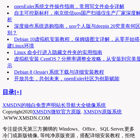
openEuler系统文件操作指南，常用写文件命令详解
自主可控新标杆，南京统信uos国产扫描仪生产厂家深度
析
深度操作系统选购指南，uos个人版与deepin 20究竟有何
别？
Debian 10虚拟机安装教程，保姆级图文详解，从零开始搭
建Linux环境
Linux 命令行进入隐藏文件夹的实用指南
虚拟机安装 CentOS 7 分辨率调整全攻略，从安装到完美
示
Debian 8 (Jessie) 系统下载与详细安装教程
开放共生，共创未来，openEuler社区为创新赋能
目录[+]
XMSDN的独白
免责声明
站长导航大全
镜像系统
Copyright
2020
XMSDN微软官方原版
.
XMSDN原版系统
.WWW.XMSDN.COM
专注提供无第三方捆绑的 Windows、Office、SQL Server,更多
冷门或新版镜像, 等纯净原版资源，搭配详细安装教程，拒绝