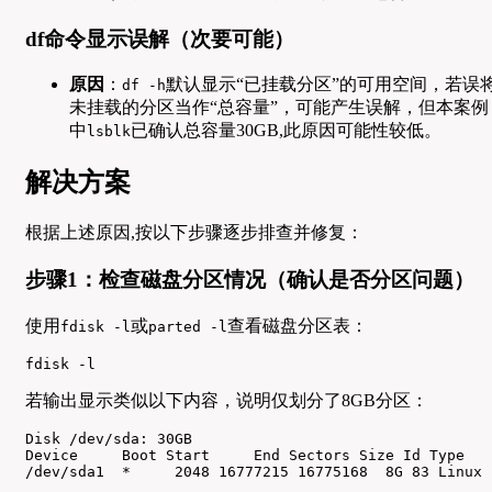
df命令显示误解（次要可能）
原因
：
默认显示“已挂载分区”的可用空间，若误
df -h
未挂载的分区当作“总容量”，可能产生误解，但本案例
中
已确认总容量30GB,此原因可能性较低。
lsblk
解决方案
根据上述原因,按以下步骤逐步排查并修复：
步骤1：检查磁盘分区情况（确认是否分区问题）
使用
或
查看磁盘分区表：
fdisk -l
parted -l
fdisk -l
若输出显示类似以下内容，说明仅划分了8GB分区：
Disk /dev/sda: 30GB

Device     Boot Start     End Sectors Size Id Type

/dev/sda1  *     2048 16777215 16775168  8G 83 Linux