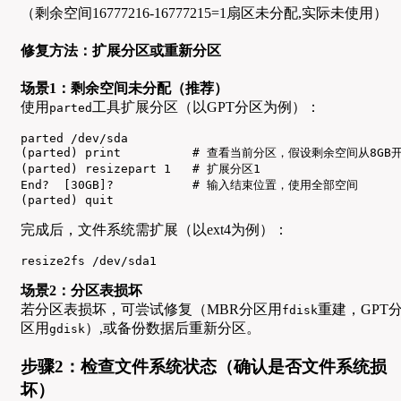
（剩余空间16777216-16777215=1扇区未分配,实际未使用）
修复方法：扩展分区或重新分区
场景1：剩余空间未分配（推荐）
使用
工具扩展分区（以GPT分区为例）：
parted
parted /dev/sda

(parted) print          # 查看当前分区，假设剩余空间从8GB开
(parted) resizepart 1   # 扩展分区1

End?  [30GB]?           # 输入结束位置，使用全部空间

(parted) quit
完成后，文件系统需扩展（以ext4为例）：
resize2fs /dev/sda1
场景2：分区表损坏
若分区表损坏，可尝试修复（MBR分区用
重建，GPT
fdisk
区用
）,或备份数据后重新分区。
gdisk
步骤2：检查文件系统状态（确认是否文件系统损
坏）