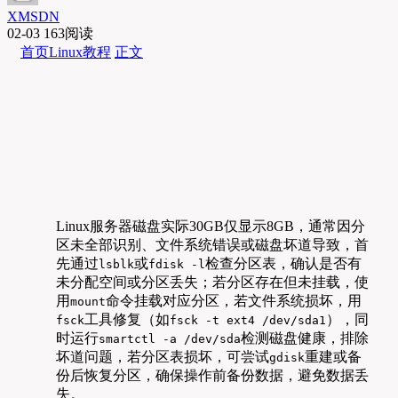
XMSDN
02-03
163阅读
首页
Linux教程
正文
Linux服务器磁盘实际30GB仅显示8GB，通常因分
区未全部识别、文件系统错误或磁盘坏道导致，首
先通过
或
检查分区表，确认是否有
lsblk
fdisk -l
未分配空间或分区丢失；若分区存在但未挂载，使
用
命令挂载对应分区，若文件系统损坏，用
mount
工具修复（如
），同
fsck
fsck -t ext4 /dev/sda1
时运行
检测磁盘健康，排除
smartctl -a /dev/sda
坏道问题，若分区表损坏，可尝试
重建或备
gdisk
份后恢复分区，确保操作前备份数据，避免数据丢
失。