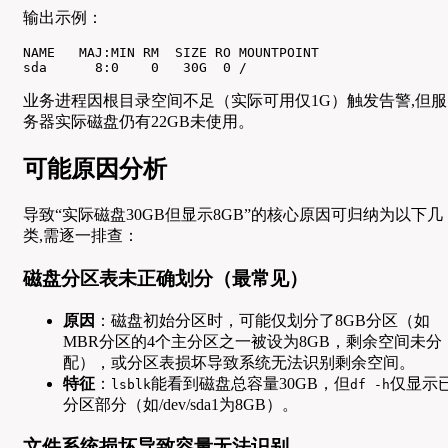
输出示例：
NAME   MAJ:MIN RM  SIZE RO MOUNTPOINT

sda      8:0    0   30G  0 /
业务进程因根目录空间不足（实际可用仅1G）触发告警,但服
务器实际磁盘仍有22GB未使用。
可能原因分析
导致“实际磁盘30GB但显示8GB”的核心原因可归纳为以下几
类,需逐一排查：
磁盘分区表未正确划分（最常见）
原因
：磁盘初始分区时，可能仅划分了8GB分区（如
MBR分区的4个主分区之一被设为8GB，剩余空间未分
配），或分区表损坏导致系统无法识别剩余空间。
特征
：
能看到磁盘总容量30GB，但
仅显示
lsblk
df -h
分区部分（如/dev/sda1为8GB）。
文件系统损坏导致容量无法识别