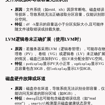
原因
：文件系统（如ext4、xfs）因异常断电、磁盘错误
等损坏，导致系统无法正确读取分区容量，仅能识别部
分空间。
特征
：
显示的容量远小于分区实际大小,且可能伴
df -h
随文件读取错误或挂载失败。
LVM逻辑卷未正确扩展（使用LVM时）
原因
：若服务器采用LVM（逻辑卷管理），可能存在
理卷（PV）、卷组（VG）或逻辑卷（LV）未正确扩
的情况，磁盘已添加到VG，但LV未分配全部VG空间
特征
：
显示PV大小正常，
显示VG
pvdisplay
vgdisplay
总容量包含30GB，但
显示LV仅8GB。
lvdisplay
磁盘硬件故障或坏道
原因
：磁盘存在坏道，导致系统无法识别全部容量，仅
能访问无坏道的部分区域（如8GB）。
特征
：
日志可能包含磁盘错误信息（如“read
dmesg
error”），
检测显示磁盘健康状态异常。
smartctl