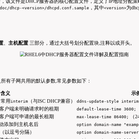
，该文件是DHCP服务器的核心配置文件，定义了IP地址分配
f
，其中
为dh
doc/dhcp-<version>/dhcpd.conf.sample
<version>
置
、
主机配置
三部分，通过大括号划分配置块,注释以或开头。
义所有子网共用的默认参数,常见参数如下：
含义
示
中常用
（与ISC DHCP兼容）
interim
ddns-update-style interim
客户端未明确请求时的租期
default-lease-time 3600;
客户端可申请的最长租期
（2
max-lease-time 86400;
自动添加到主机名后
option domain-name "examp
个（以逗号分隔）
option domain-name-server