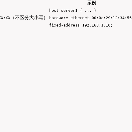
示例
host server1 { ... }
（不区分大小写）
XX:XX
hardware ethernet 00:0c:29:12:34:56
fixed-address 192.168.1.10;