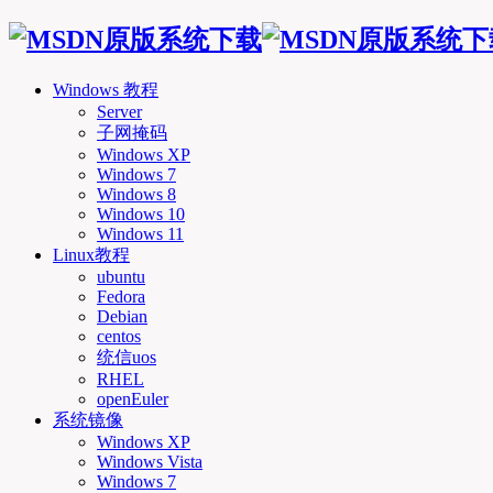
Windows 教程
Server
子网掩码
Windows XP
Windows 7
Windows 8
Windows 10
Windows 11
Linux教程
ubuntu
Fedora
Debian
centos
统信uos
RHEL
openEuler
系统镜像
Windows XP
Windows Vista
Windows 7