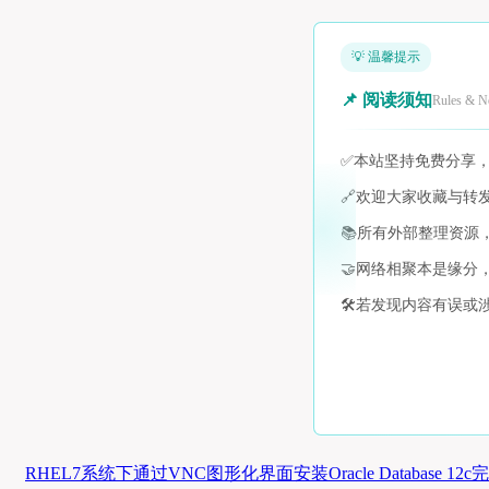
💡 温馨提示
📌 阅读须知
Rules & N
✅
本站坚持免费分享
🔗
欢迎大家收藏与转
📚
所有外部整理资源
🤝
网络相聚本是缘分
🛠️
若发现内容有误或
RHEL7系统下通过VNC图形化界面安装Oracle Database 12