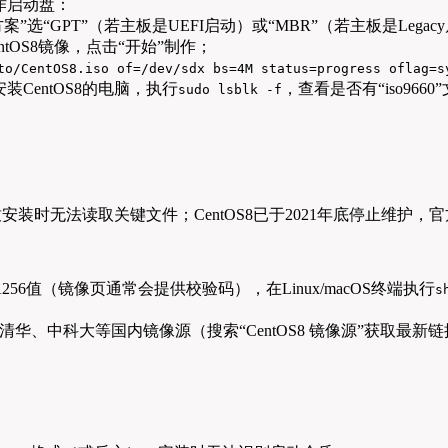
）制作启动盘：
方案”选“GPT”（若主板是UEFI启动）或“MBR”（若主板是Legacy
ntOS8镜像，点击“开始”制作；
to/CentOS8.iso of=/dev/sdx bs=4M status=progress oflag=s
CentOS8的电脑，执行
，查看是否有“iso9660”
sudo lsblk -f
致安装时无法读取关键文件；CentOS8已于2021年底停止维
56值（镜像页通常会提供校验码），在Linux/macOS终端执行
s
华、中科大等国内镜像源（搜索“CentOS8 镜像源”获取最