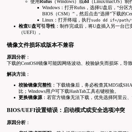
使用
Rufus
（Windows）或
dd
（Linux/macOS
Windows：打开Rufus，选择U盘后，“分区
BIOS（CSM）”，然后点击“选择”下载的Ce
Linux：打开终端，执行
sudo dd if=/path/
检查U盘可引导性
：制作完成后，将U盘插入另一台已安装
（UEFI）。
镜像文件损坏或版本不兼容
原因分析
：
下载的CentOS8镜像可能因网络波动、校验缺失而损坏，导
解决方法
：
校验镜像完整性
：下载镜像后，务必检查其MD5或SHA2
比；Windows用户可下载HashTab工具右键校验。
更换镜像源
：若官方镜像无法下载，优先选择阿里云、清
BIOS/UEFI设置错误：启动模式或安全选项冲突
原因分析
：