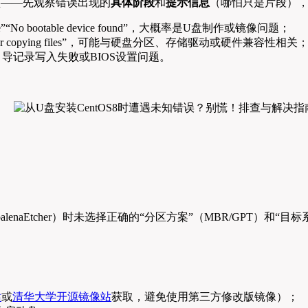
盘——先观察错误出现的
具体阶段
和
提示信息
（哪怕只是片段）
ion image”“No bootable device found”，大概率是U盘制作或镜像问题；
ystem”“Error copying files”，可能与硬盘分区、存储驱动或硬件兼容性相关
”，可能是引导记录写入失败或BIOS设置问题。
naEtcher）时未选择正确的“分区方案”（MBR/GPT）和“目标
站
或
清华大学开源镜像站
获取，避免使用第三方修改版镜像）；