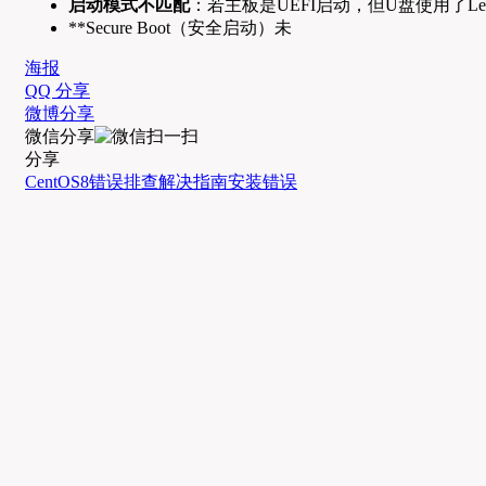
启动模式不匹配
：若主板是UEFI启动，但U盘使用了L
**Secure Boot（安全启动）未
海报
QQ 分享
微博分享
微信分享
分享
CentOS8
错误排查
解决指南
安装错误