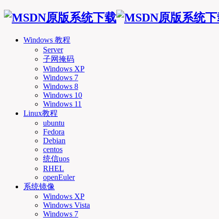
Windows 教程
Server
子网掩码
Windows XP
Windows 7
Windows 8
Windows 10
Windows 11
Linux教程
ubuntu
Fedora
Debian
centos
统信uos
RHEL
openEuler
系统镜像
Windows XP
Windows Vista
Windows 7