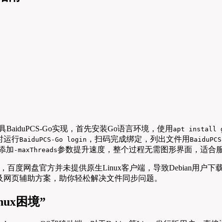
BaiduPCS-Go实现，首先安装Go语言环境，使用
apt install 
时运行
，扫码完成绑定，列出文件用
BaiduPCS-Go login
BaiduPCS
添加
参数提升速度，整个过程无需图形界面，适合
-maxThreads
喜爱，百度网盘官方并未提供原生Linux客户端，导致Debian用
及网页辅助方案，助你轻松解决文件同步问题。
ux困境”