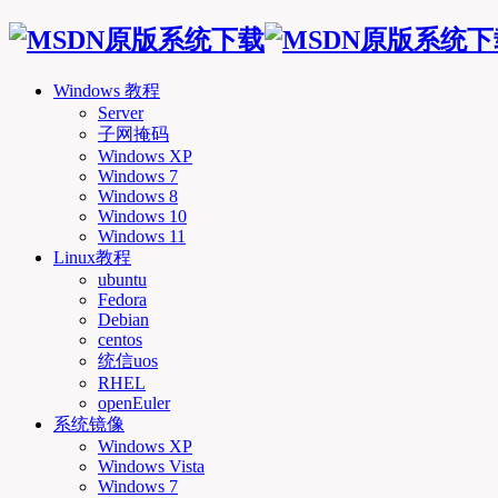
Windows 教程
Server
子网掩码
Windows XP
Windows 7
Windows 8
Windows 10
Windows 11
Linux教程
ubuntu
Fedora
Debian
centos
统信uos
RHEL
openEuler
系统镜像
Windows XP
Windows Vista
Windows 7