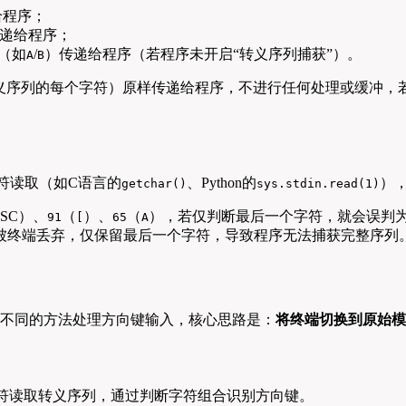
给程序；
递给程序；
（如
/
）传递给程序（若程序未开启“转义序列捕获”）。
A
B
义序列的每个字符）原样传递给程序，不进行任何处理或缓冲，若
符读取（如C语言的
、Python的
）
getchar()
sys.stdin.read(1)
SC）、
（
）、
（
），若仅判断最后一个字符，就会误判
91
[
65
A
被终端丢弃，仅保留最后一个字符，导致程序无法捕获完整序列
，需采用不同的方法处理方向键输入，核心思路是：
将终端切换到原始模
符读取转义序列，通过判断字符组合识别方向键。