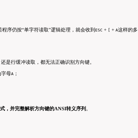
程序仍按“单字符读取”逻辑处理，就会收到
+
+
这样的多
ESC
[
A
，还是行缓冲读取，都无法正确识别方向键。
为字母
；
A
。
式，并完整解析方向键的ANSI转义序列
。