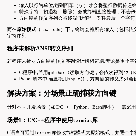
输入以行为单位,遇到回车（
）才会将整行数据传递
\n
特殊字符（如退格、删除）会被终端直接处理，不会传
方向键的转义序列会被终端“拆解”，仅将最后一个字符
而在
原始模式
（
）下，终端会将所有输入（包括转
raw mode
字符序列。
程序未解析ANSI转义序列
若程序未针对方向键的转义序列设计解析逻辑,无论是逐个字
C程序中,若用
读取方向键，会依次得到
（E
getchar()
27
Python脚本中,若直接用
，方向键的转义序列会
input()
解决方案：分场景正确捕获方向键
针对不同开发场景（如C/C++、Python、Bash脚本）
场景1：C/C++程序中使用
库
termios
C语言可通过
库修改终端模式为原始模式，并逐个字
termios