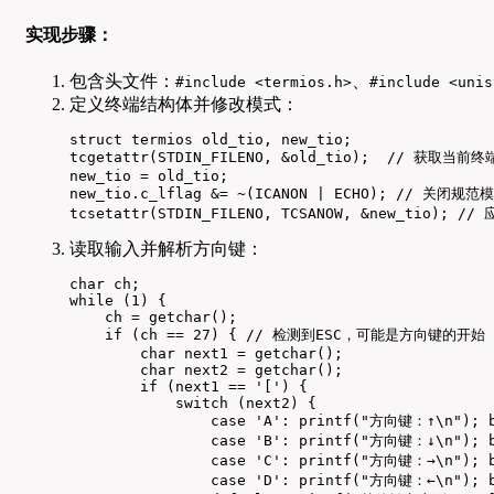
实现步骤：
包含头文件：
、
#include <termios.h>
#include <unis
定义终端结构体并修改模式：
struct termios old_tio, new_tio;

tcgetattr(STDIN_FILENO, &old_tio);  // 获取当前终
new_tio = old_tio;

new_tio.c_lflag &= ~(ICANON | ECHO); // 关
tcsetattr(STDIN_FILENO, TCSANOW, &new_tio); /
读取输入并解析方向键：
char ch;

while (1) {

    ch = getchar();

    if (ch == 27) { // 检测到ESC，可能是方向键的开始

        char next1 = getchar();

        char next2 = getchar();

        if (next1 == '[') {

            switch (next2) {

                case 'A': printf("方向键：↑\n"); b
                case 'B': printf("方向键：↓\n"); b
                case 'C': printf("方向键：→\n"); b
                case 'D': printf("方向键：←\n"); b