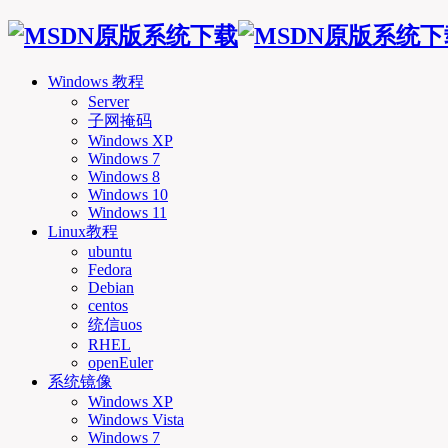
Windows 教程
Server
子网掩码
Windows XP
Windows 7
Windows 8
Windows 10
Windows 11
Linux教程
ubuntu
Fedora
Debian
centos
统信uos
RHEL
openEuler
系统镜像
Windows XP
Windows Vista
Windows 7