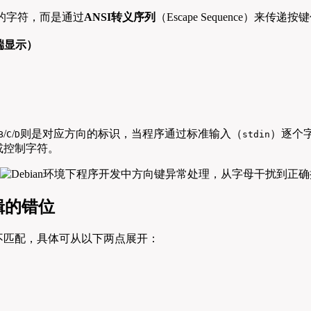
的字符，而是通过
ANSI转义序列
（Escape Sequence）
端显示）
/
/
则是对应方向的标识，当程序通过标准输入（
）逐个
B
C
D
stdin
或控制字符。
辑的错位
不匹配，具体可从以下两点展开：