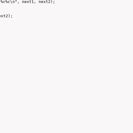
c%c\n", next1, next2);

xt2);
