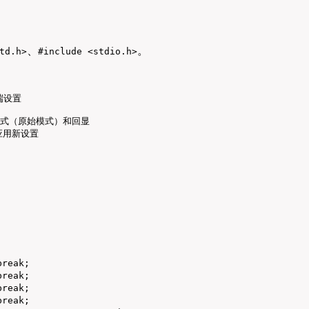
、
。
td.h>
#include <stdio.h>
端设置

闭规范模式（原始模式）和回显

/ 应用新设置
reak;

reak;

reak;

reak;
