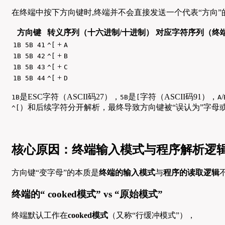
在终端中按下方向键时,终端并不会直接发送一个代表“方向”
方向键
转义序列（十六进制/十进制）
对应字符序列（终
+
1B 5B 41
^[
A
+
1B 5B 42
^[
B
+
1B 5B 43
^[
C
+
1B 5B 44
^[
D
是ESC字符（ASCII码27），
是
字符（ASCII码91），
/
1B
5B
[
A
）和后续字符分开解析，最终导致方向键被“误认为”字母
^[
核心原因：终端输入模式与程序解析逻
方向键“变字母”的本质是
终端的输入模式
与
程序的读取逻辑
终端的“ cooked模式” vs “原始模式”
终端默认工作在
cooked模式
（又称“行缓冲模式”），