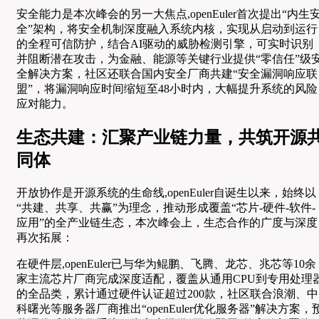
安全能力是本次峰会的另一大焦点,openEuler首次提出“内生
全”架构，将安全机制深度融入系统内核，实现从启动到运行
的全程可信防护，结合AI驱动的威胁检测引擎，可实时识别
并阻断潜在攻击，为金融、能源等关键行业提供“零信任”级
全解决方案，社区还联合国内安全厂商共建“安全漏洞响应联
盟”，将漏洞响应时间缩短至48小时内，大幅提升系统的风险
应对能力。
生态共建：汇聚产业链力量，共筑开源
同体
开放协作是开源系统的生命线,openEuler自诞生以来，始终以
“共建、共享、共赢”为理念，推动形成覆盖“芯片-硬件-软件-
应用”的全产业链生态，本次峰会上，生态合作的广度与深度
再次拓展：
在硬件层,openEuler已与华为鲲鹏、飞腾、龙芯、兆芯等10余
家主流芯片厂商完成深度适配，覆盖从通用CPU到专用处理
的全品类，累计通过硬件认证超过200款，社区联合浪潮、中
科曙光等服务器厂商推出“openEuler优化服务器”解决方案，