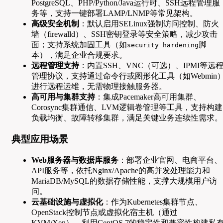
PostgreSQL、PHP/Python/Java运行时、SSH远程管理服
务等，支持一键部署LAMP/LNMP等常见架构。
高级安全机制
：默认启用SELinux强制访问控制、防火
墙（firewalld）、SSH密钥登录等安全策略，减少攻击
面；支持系统加固工具（如
脚
security hardening
本），满足企业合规要求。
远程管理支持
：内置SSH、VNC（可选）、IPMI等远
管理协议，支持通过命令行或图形化工具（如Webmin
进行远程运维，无需物理接触服务器。
高可用与集群支持
：集成Pacemaker高可用集群、
Corosync集群通信、LVM逻辑卷管理等工具，支持构建
负载均衡、故障转移集群，满足关键业务连续性需求。
典型应用场景
Web服务器与数据库服务
：部署企业官网、电商平台、
API服务等，依托Nginx/Apache的高并发处理能力和
MariaDB/MySQL的数据存储性能，支撑大规模用户访
问。
云基础设施与虚拟化
：作为Kubernetes集群节点、
OpenStack控制节点或虚拟化宿主机（通过
KVM/Xen），利用CentOS 7的稳定性和兼容性构建私