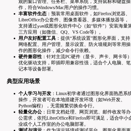
观的窗口管理、任务栏、菜单系统，支持鼠标和键盘操
作，符合Windows/Mac用户的操作习惯。
丰富软件生态
：预装常用桌面软件，如Firefox浏览器、
LibreOffice办公套件、图像查看器、多媒体播放器等，
支持通过
或图形化软件中心（如“软件”）安装海量
yum
三方应用（如微信、QQ、VS Code等）。
用户友好配置工具
：提供“系统设置”图形化界面，支持
网络配置、用户管理、显示设置、防火墙规则等常用操
作的图形化操作，减少命令行依赖。
硬件兼容性
：针对主流PC硬件（显卡、声卡、网卡等
优化驱动支持，即插即用兼容性强，适合个人电脑、笔
记本等设备部署。
典型应用场景
个人学习与开发
：Linux初学者通过图形化界面熟悉系
操作，开发者可在本地搭建开发环境（如Web开发、
Python编程），无需频繁切换命令行。
轻量化办公
：日常文档处理、网页浏览、邮件收发等办
公需求，依托LibreOffice和Firefox即可满足，适合中小
业或个人工作室的办公电脑部署。
测试与演示
：作为演示环境或测试平台，图形化界面更