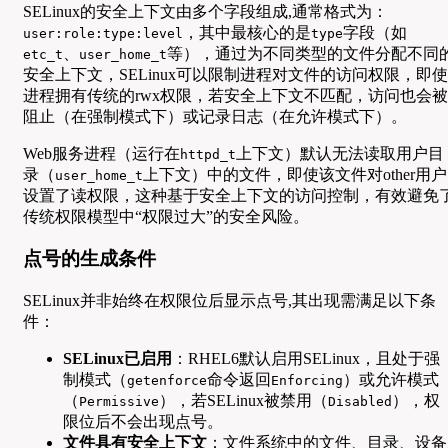
SELinux的安全上下文由多个字段组成,通常格式为：
，其中最核心的是
字段（如
user:role:type:level
type
、
等），通过为不同类型的文件分配不同
etc_t
user_home_t
安全上下文，SELinux可以限制进程对文件的访问权限，即使
进程拥有传统的rwx权限，若安全上下文不匹配，访问也会被
阻止（在强制模式下）或记录日志（在允许模式下）。
Web服务进程（运行在
上下文）默认无法读取用户目
httpd_t
录（
上下文）中的文件，即使该文件对other用户
user_home_t
设置了读权限，这种基于安全上下文的访问控制，有效避免
传统权限模型中“权限过大”的安全风险。
点号的生成条件
SELinux并非始终在权限位后显示点号,其出现需满足以下条
件：
SELinux已启用
：RHEL6默认启用SELinux，且处于强
制模式（
命令返回
）或允许模式
getenforce
Enforcing
（
），若SELinux被禁用（
），权
Permissive
Disabled
限位后不会出现点号。
文件具有安全上下文
：文件系统中的文件、目录、设备