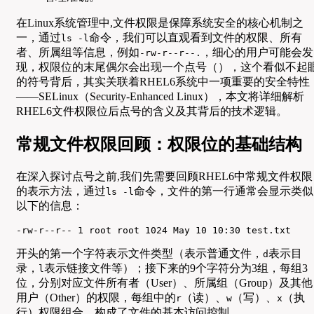
在Linux系统管理中,文件权限是保障系统安全的核心机制之
一，通过
命令，我们可以直观看到文件的权限、所有
ls -l
者、所属组等信息，例如
，细心的用户可能会发
-rw-r--r--.
现，权限位的末尾偶尔会出现一个点号（），这个看似不起
的符号背后，其实关联着RHEL6系统中一项重要的安全特性
——SELinux（Security-Enhanced Linux），本文将详细解析
RHEL6文件权限位后点号的含义及其背后的技术逻辑。
常规文件权限回顾：权限位的基础结构
在深入探讨点号之前,我们先需要回顾RHEL6中常规文件权限
的表示方法，通过
命令，文件的第一行通常会显示类似
ls -l
以下的信息：
-rw-r--r-- 1 root root 1024 May 10 10:30 test.txt
开头的第一个字符表示文件类型（表示普通文件，
表示目
d
录，
表示链接文件等）；接下来的9个字符分为3组，每组3
l
位，分别对应文件所有者（User）、所属组（Group）及其他
用户（Other）的权限，每组中的
（读）、
（写）、
（执
r
w
x
行）权限组合，构成了文件的基本访问控制。