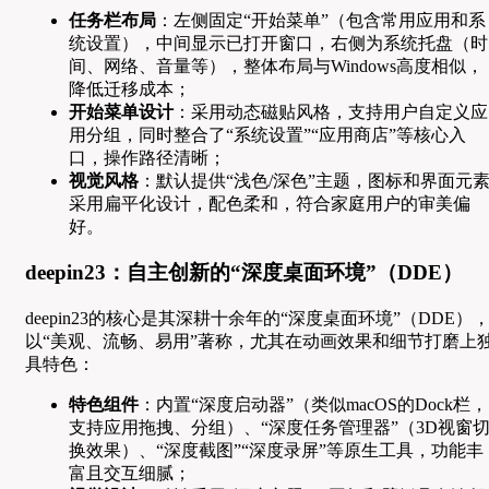
任务栏布局
：左侧固定“开始菜单”（包含常用应用和系
统设置），中间显示已打开窗口，右侧为系统托盘（时
间、网络、音量等），整体布局与Windows高度相似，
降低迁移成本；
开始菜单设计
：采用动态磁贴风格，支持用户自定义应
用分组，同时整合了“系统设置”“应用商店”等核心入
口，操作路径清晰；
视觉风格
：默认提供“浅色/深色”主题，图标和界面元
采用扁平化设计，配色柔和，符合家庭用户的审美偏
好。
deepin23：自主创新的“深度桌面环境”（DDE）
deepin23的核心是其深耕十余年的“深度桌面环境”（DDE）
以“美观、流畅、易用”著称，尤其在动画效果和细节打磨上
具特色：
特色组件
：内置“深度启动器”（类似macOS的Dock栏，
支持应用拖拽、分组）、“深度任务管理器”（3D视窗
换效果）、“深度截图”“深度录屏”等原生工具，功能丰
富且交互细腻；