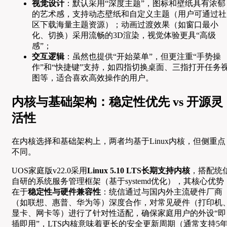
视觉设计
：默认采用“深度主题”，图标和壁纸具有浓郁
的艺术感，支持动态壁纸和自定义主题（用户可通过社
区下载海量主题资源）；动画过渡效果（如窗口最小
化、切换）采用流畅的3D渲染，视觉体验更具“高级
感”；
交互逻辑
：虽然也提供“开始菜单”，但更注重“手势操
作”和“快捷键”支持，如四指切换桌面、三指打开任务
图等，适合喜欢高效操作的用户。
内核与基础架构：稳定性优先 vs 开源灵
活性
在内核选择和基础架构上，两者均基于Linux内核，但侧重点
不同。
UOS家庭版v22.0采用
Linux 5.10 LTS长期支持内核
，搭配统
自研的系统服务管理框架（基于systemd优化），其核心优势
在于
稳定性与硬件兼容性
：统信通过与国内外主流硬件厂商
（如联想、惠普、华为等）深度合作，对常见硬件（打印机
显卡、网卡等）进行了针对性适配，确保家庭用户的外设“即
插即用”，LTS内核意味着更长的安全更新周期（通常支持5