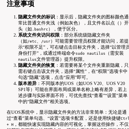
注意事项
隐藏文件夹的标识
：显示后，隐藏文件夹的图标颜色通
常比普通文件夹浅（例如灰色），且文件名以点（）开
头（如
），便于区分。
.bashrc
系统文件夹访问权限
：部分系统级隐藏文件夹
（如
、
）可能需要管理员权限才能访问，若提
/etc
/usr
示“权限不足”，可右键点击目标文件夹，选择“以管理
身份打开”，或通过终端命令
（需安装
sudo nautilus
文件管理器）提升权限。
nautilus
隐藏文件夹的恢复
：若需要将某个文件夹重新隐藏，只
需右键点击该文件夹，选择“属性”，在“权限”选项卡中
勾选“隐藏”选项，点击“应用”即可。
版本差异
：不同版本的UOS（如UOS V20、UOS V20
SP1等）可能在界面布局或菜单名称上略有差异，若上
述步骤与实际界面不符，可优先查找“查看”“设置”菜单
中的“隐藏文件”相关选项。
在UOS系统中，显示隐藏文件夹的方法非常简单：无论是通
过“查看”菜单勾选、“设置”选项卡配置，还是使用快捷键
Ctr
，都能快速实现隐藏内容的可视化，掌握这些操作，不仅
+ H