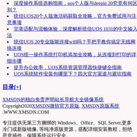
深度操作系统选购指南，uos个人版与deepin 20究竟有何
别？
统信UOS20个人版激活码获取全攻略，官方免费试用与注
意事项
完美适配与流畅体验，深度解析统信UOS 1031的中文输
法
统信UOS 20专业版能连接wifi吗？手把手教你搞定无线网
络连接
UOS统一操作系统打印机添加全攻略，从连接到打印的详
细步骤
提升办公效率，UOS系统资源管理器快捷键全指南
UOS系统软件安装包哪里下？四大官方渠道与避坑指南
目录[+]
XMSDN的独白
免责声明
站长导航大全
镜像系统
Copyright
2020
XMSDN微软官方原版
.
XMSDN原版系统
.WWW.XMSDN.COM
专注提供无第三方捆绑的 Windows、Office、SQL Server,更多
冷门或新版镜像, 等纯净原版资源，搭配详细安装教程，拒绝
恶意插件，保障系统运行安全。