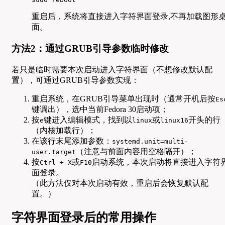
重启后，系统将直接进入字符界面登录,不再加载图形
面。
方法2：通过GRUB引导参数临时修改
若只是临时需要本次启动进入字符界面（不想修改默认配
置），可通过GRUB引导参数实现：
重启系统，在GRUB引导菜单出现时（通常开机后按
Es
键调出），选中当前Fedora 30启动项；
按
键进入编辑模式，找到以
或
开头的行
e
linux
linux16
（内核加载行）；
在该行末尾添加参数：
systemd.unit=multi-
（注意与前面内容用空格隔开）；
user.target
按
或
启动系统，本次启动将直接进入字符
Ctrl + X
F10
面登录。
（此方法仅对本次启动有效，重启后会恢复默认配
置。）
字符界面登录后的常用操作