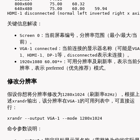
   800x600       75.00    60.32  

   640x480       75.00    60.00    59.94  

HDMI-1 disconnected (normal left inverted right x axi
关键信息解读：
：当前屏幕编号，分辨率范围（最小/最大/当
Screen 0
前）。
：当前连接的显示器名称（可能是
VGA-1 connected
VGA
、
、
等，
表示未连接）。
1
HDMI-1
DP-1
disconnected
：可用分辨率及刷新率，表示当前
1920x1080 60.00*+
辨率，表示 preferred（优先推荐）模式。
修改分辨率
假设你想将分辨率修改为
（刷新率
），根据上
1280x1024
02Hz
述
输出，该分辨率在
的可用列表中，可直接运
xrandr
VGA-1
行：
xrandr --output VGA-1 --mode 1280x1024
命令参数说明：