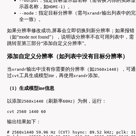
：指定目标显示器名称（需替换为你的实际显
--output
示器名称，如
）。
HDMI-1
：指定目标分辨率（需与
输出列表中的完
--mode
xrandr
全一致）。
如果分辨率修改成功,屏幕会立即切换到新分辨率；如果报错
（如“mode not found”），说明该分辨率不在可用列表中，需
跳转至第三部分“添加自定义分辨率”。
添加自定义分辨率（如列表中没有目标分辨率）
当
输出中没有你需要的分辨率（如
），可通
xrandr
2560x1440
过
工具生成模型ine，再使用
添加。
cvt
xrandr
（1）生成模型ine信息
以添加
（刷新率
）为例，运行：
2560x1440
60Hz
cvt 2560 1440 60
输出结果如下：
# 2560x1440 59.96 Hz (CVT) hsync: 89.52 kHz; pclk: 31