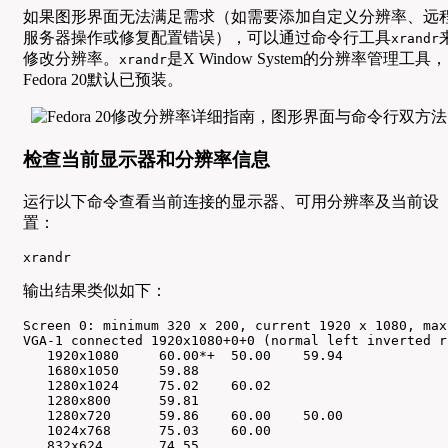
如果图形界面无法满足需求（如需要添加自定义分辨率、远
服务器操作或修复配置错误），可以通过命令行工具
xrandr
修改分辨率。
是X Window System的分辨率管理工具，
xrandr
Fedora 20默认已预装。
检查当前显示器和分辨率信息
运行以下命令查看当前连接的显示器、可用分辨率及当前设
置：
xrandr
输出结果类似如下：
Screen 0: minimum 320 x 200, current 1920 x 1080, max
VGA-1 connected 1920x1080+0+0 (normal left inverted r
   1920x1080     60.00*+  50.00    59.94  

   1680x1050     59.88  

   1280x1024     75.02    60.02  

   1280x800      59.81  

   1280x720      59.86    60.00    50.00  

   1024x768      75.03    60.00  

   832x624       74.55  
