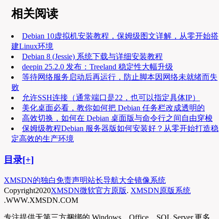
相关阅读
Debian 10虚拟机安装教程，保姆级图文详解，从零开始搭
建Linux环境
Debian 8 (Jessie) 系统下载与详细安装教程
deepin 25.2.0 发布：Treeland 稳定性大幅升级
等待网络服务启动后再运行，防止脚本因网络未就绪而失
败
允许SSH连接（通常端口是22，也可以指定具体IP）
美化桌面必看，教你如何把 Debian 任务栏改成透明的
高效切换，如何在 Debian 桌面版与命令行之间自由穿梭
保姆级教程Debian 服务器版如何安装好？从零开始打造稳
定高效的生产环境
目录[+]
XMSDN的独白
免责声明
站长导航大全
镜像系统
Copyright
2020
XMSDN微软官方原版
.
XMSDN原版系统
.WWW.XMSDN.COM
专注提供无第三方捆绑的 Windows、Office、SQL Server,更多