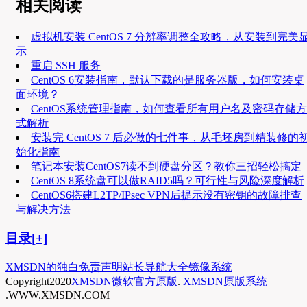
相关阅读
虚拟机安装 CentOS 7 分辨率调整全攻略，从安装到完美
示
重启 SSH 服务
CentOS 6安装指南，默认下载的是服务器版，如何安装桌
面环境？
CentOS系统管理指南，如何查看所有用户名及密码存储方
式解析
安装完 CentOS 7 后必做的七件事，从毛坯房到精装修的
始化指南
笔记本安装CentOS7读不到硬盘分区？教你三招轻松搞定
CentOS 8系统盘可以做RAID5吗？可行性与风险深度解析
CentOS6搭建L2TP/IPsec VPN后提示没有密钥的故障排查
与解决方法
目录[+]
XMSDN的独白
免责声明
站长导航大全
镜像系统
Copyright
2020
XMSDN微软官方原版
.
XMSDN原版系统
.WWW.XMSDN.COM