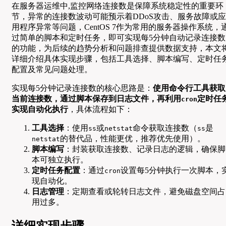
在服务器运维中,监控网络连接数是保障系统稳定性的重要环
节，异常的连接数波动可能预示着DDoS攻击、服务故障或应
用程序异常等问题，CentOS 7作为常用的服务器操作系统，
过简单的脚本和定时任务，即可实现每5分钟自动记录连接数
的功能，为后续的趋势分析和问题排查提供数据支持，本文
详细介绍具体实现步骤，包括工具选择、脚本编写、定时任
配置及常见问题处理。
实现每5分钟记录连接数的核心思路是：
使用命令行工具获取
当前连接数，通过脚本保存到日志文件，再利用
定时任
cron
实现自动化执行
，具体流程如下：
工具选择
：使用
或
命令获取连接数（
是
ss
netstat
ss
的替代品，性能更优，推荐优先使用）。
netstat
脚本编写
：封装获取连接数、记录日志的逻辑，确保脚
本可独立执行。
定时任务配置
：通过
设置每5分钟执行一次脚本，
cron
现自动化。
日志管理
：定期查看或轮转日志文件，避免磁盘空间占
用过多。