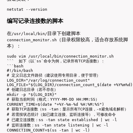
netstat --version
编写记录连接数的脚本
在
目录下创建脚本
/usr/local/bin/
（目录权限较高，适合存放系统脚
connection_monitor.sh
本）：
sudo vim /usr/local/bin/connection_monitor.sh

```  如下（以`ss`命令为例，记录所有TCP连接数）：  

```bash

#!/bin/bash

# 定义日志文件路径（建议使用专用目录，便于管理）

LOG_DIR="/var/log/connection_count"

LOG_FILE="${LOG_DIR}/connection_count_$(date +%Y%m%d).
# 创建日志目录（若不存在）

mkdir -p "${LOG_DIR}"

# 获取当前时间（格式：YYYY-MM-DD HH:MM:SS）

CURRENT_TIME=$(date "+%Y-%m-%d %H:%M:%S")

# 获取TCP连接数（ss -tan：显示所有TCP连接，-n避免域名解析）

# 若需按状态统计（如已建立连接、监听连接等），可修改命令

# 已建立连接数：ss -tan state established | wc -l

# 监听连接数：ss -tan state listening | wc -l

CONNECTION_COUNT=$(ss -tan | wc -l)
