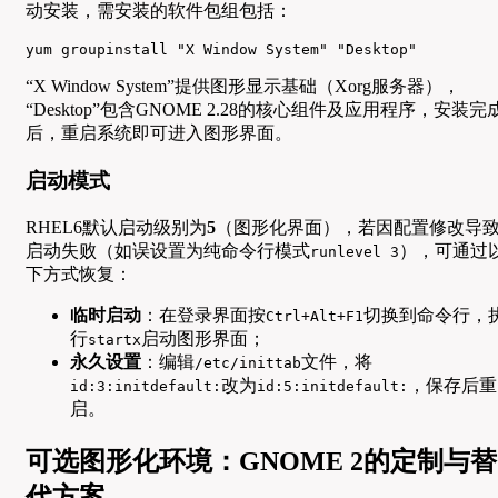
动安装，需安装的软件包组包括：
yum groupinstall "X Window System" "Desktop" 
“X Window System”提供图形显示基础（Xorg服务器），
“Desktop”包含GNOME 2.28的核心组件及应用程序，安装完
后，重启系统即可进入图形界面。
启动模式
RHEL6默认启动级别为
5
（图形化界面），若因配置修改导
启动失败（如误设置为纯命令行模式
），可通过
runlevel 3
下方式恢复：
临时启动
：在登录界面按
切换到命令行，
Ctrl+Alt+F1
行
启动图形界面；
startx
永久设置
：编辑
文件，将
/etc/inittab
改为
，保存后重
id:3:initdefault:
id:5:initdefault:
启。
可选图形化环境：GNOME 2的定制与替
代方案