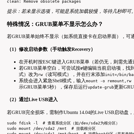
clean: Remove obsolete packages  
提示：若未显示选项，可能是系统加载较慢，等待几秒即可
特殊情况：GRUB菜单不显示怎么办？
若GRUB菜单始终不显示（如系统直接卡在启动界面），可
（1）修改启动参数（手动触发Recovery）
在开机时按ESC键进入GRUB菜单（若仍无，则需先通过B
若GRUB菜单空白，可尝试按
e
键编辑当前启动项，找到以
式）改为
（读写模式），并在行末添加
rw
init=/bin/ba
系统会进入紧急Shell模式，输入
mount -o remount,rw 
示GRUB菜单5秒），保存后运行
更新GR
update-grub
（2）通过Live USB进入
若GRUB完全损坏，需制作Ubuntu 14.04的Live USB启
sudo fdisk -l  # 查看系统分区（如/dev/sda2为根分区）

sudo mount /dev/sda2 /mnt  # 挂载根分区

sudo mount /dev/sda1 /mnt/boot  # 挂载boot分区（若有单独