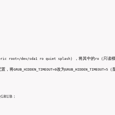
），将其中的
（只读
eric root=/dev/sda1 ro quiet splash
ro
配置，将
改为
（
GRUB_HIDDEN_TIMEOUT=0
GRUB_HIDDEN_TIMEOUT=5
复GRUB：