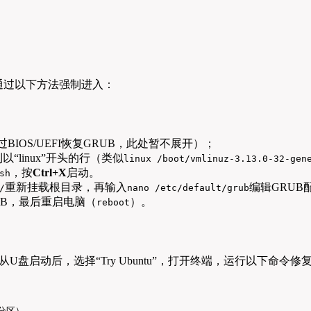
。
通过以下方法强制进入：
IOS/UEFI恢复GRUB，此处暂不展开）；
“linux”开头的行（类似
linux /boot/vmlinuz-3.13.0-32-gen
，按
Ctrl+X
启动。
sh
重新挂载根目录，再输入
编辑GRUB
/
nano /etc/default/grub
UB，最后重启电脑（
）。
reboot
动盘，从U盘启动后，选择“Try Ubuntu”，打开终端，运行以下命令修
分区）
