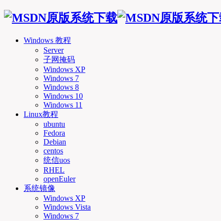
Windows 教程
Server
子网掩码
Windows XP
Windows 7
Windows 8
Windows 10
Windows 11
Linux教程
ubuntu
Fedora
Debian
centos
统信uos
RHEL
openEuler
系统镜像
Windows XP
Windows Vista
Windows 7