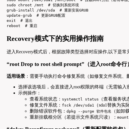
sudo chroot /mnt  # 切换到系统环境

grub-install /dev/sda  # 重新安装GRUB

update-grub  # 更新GRUB配置

exit  # 退出

reboot  # 重启
Recovery模式下的实用操作指南
进入Recovery模式后，根据故障类型选择对应操作,以下是
“root Drop to root shell prompt”（进入root命令
适用场景
：需要手动执行命令修复系统（如修复文件系统、
选择该选项后，会直接进入root权限的终端（无需输入
示例操作：
查看系统状态：
（查看服务状
systemctl status
修复文件系统：
（sda1替换为
fsck /dev/sda1
删除错误软件包：
（如卸
dpkg --purge 软件包名
重新挂载根分区（若提示文件系统只读）：
mount