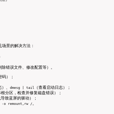
常见场景的解决方法：
行）
删除错误文件、修改配置等）。
密码）；
态）、
（查看启动日志）；
dmesg | tail
实际根分区，检查并修复磁盘错误）；
载导致蓝屏的驱动）；
。
 -o remount,rw /