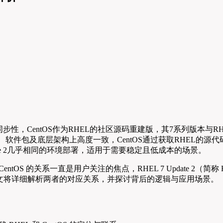
为版本同步性，CentOS作为RHEL的社区源码重建版，其7系列版本与RH
两者在核心功能、软件包及底层架构上高度一致，CentOS通过获取RH
Update 2几乎相同的环境部署，适用于需要稳定且低成本的场景。
EL）与 CentOS 的关系一直是用户关注的焦点，RHEL 7 Update 2
文将详细解析两者的对应关系，并探讨背后的逻辑与应用场景。