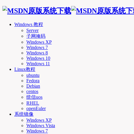
Windows 教程
Server
子网掩码
Windows XP
Windows 7
Windows 8
Windows 10
Windows 11
Linux教程
ubuntu
Fedora
Debian
centos
统信uos
RHEL
openEuler
系统镜像
Windows XP
Windows Vista
Windows 7