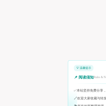
💡 温馨提示
📌 阅读须知
Rules & N
✅
本站坚持免费分享
🔗
欢迎大家收藏与转