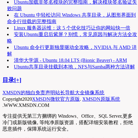
Ubuntu加载非签名模块的完整指南，解决模块签名验证失
败问题
在 Ubuntu 中轻松访问 Windows 共享目录，从图形界面到
命令行挂载的完整指南
Linux 服务器运维：这 5 个优化技巧让你的网站快一倍
安装Ubuntu重启后紫屏？别慌，常见原因与解决方法全攻
略
Ubuntu 命令行更新独显驱动全攻略，NVIDIA 与 AMD 详
解
清华大学源 - Ubuntu 18.04 LTS (Bionic Beaver) - ARM
Ubuntu共享目录挂载到本地，NFS与Samba两种方法详解
目录[+]
XMSDN的独白
免责声明
站长导航大全
镜像系统
Copyright
2020
XMSDN微软官方原版
.
XMSDN原版系统
.WWW.XMSDN.COM
专注提供无第三方捆绑的 Windows、Office、SQL Server,更多
冷门或新版镜像, 等纯净原版资源，搭配详细安装教程，拒绝
恶意插件，保障系统运行安全。