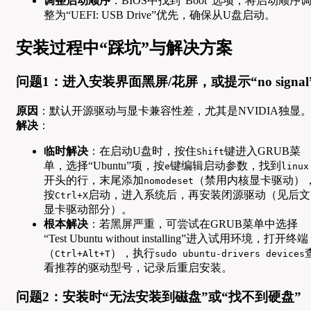
调整启动顺序
：BIOS中找到“Boot”选项，将启动顺序
整为“UEFI: USB Drive”优先，确保从U盘启动。
安装过程中“踩坑”与解决方案
问题1：进入安装界面黑屏/花屏，或提示“no signal
原因
：默认开源驱动与显卡兼容性差，尤其是NVIDIA独显
解决
：
临时解决
：在启动U盘时，按住
键进入GRUB菜
Shift
单，选择“Ubuntu”项，按
键编辑启动参数，找到
e
linux
开头的行，末尾添加
（禁用内核显卡驱动）
nomodeset
按
启动，进入系统后，再安装闭源驱动（见后文
Ctrl+X
显卡驱动部分）。
根本解决
：若黑屏严重，可尝试在GRUB菜单中选择
“Test Ubuntu without installing”进入试用环境，打开终端
（
），执行
Ctrl+Alt+T
sudo ubuntu-drivers devices
看推荐的驱动型号，记录后重启安装。
问题2：安装时“无法安装到磁盘”或“找不到硬盘”