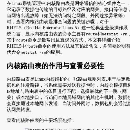
在Linux系统管理中,内核路由表是网络通信的核心组件之一
它记录了数据包传输的目标路径及对应的网关、接口等信息
当网络出现故障（如无法访问特定网段、外网连接异常等）
时，查看内核路由表是排查问题的关键步骤，对于
RHEL5（Red Hat Enterprise Linux 5）这一经典企业级操作系
统而言，显示内核路由表的命令主要有
和
route
netstat -rn
其中
命令是最常用且直观的方式，本文将详细介绍
route
RHEL5中
命令的使用方法及其输出含义，并简要说明
route
代命令
的应用。
netstat -rn
内核路由表的作用与查看必要性
内核路由表是Linux内核维护的一张路由规则列表,用于决定
据包的转发路径，当系统需要发送数据包时，内核会根据目
IP地址与路由表中的条目进行匹配，选择最优的下一跳（网
关）或本地接口，当访问本地局域网内的其他主机时，数据
会直接通过本地网卡发送；当访问外网时，数据包则会通过
认网关转发。
查看内核路由表的主要场景包括：