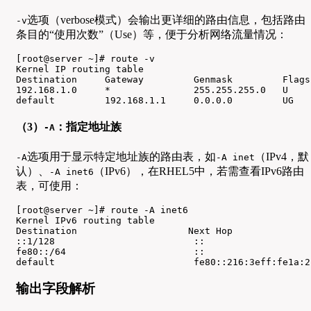
选项（verbose模式）会输出更详细的路由信息，包括路由
-v
条目的“使用次数”（Use）等，便于分析网络流量情况：
[root@server ~]# route -v

Kernel IP routing table

Destination     Gateway         Genmask         Flags
192.168.1.0     *               255.255.255.0   U    
default         192.168.1.1     0.0.0.0         UG   
（3）
：指定地址族
-A
选项用于显示特定地址族的路由表，如
（IPv4，默
-A
-A inet
认）、
（IPv6），在RHEL5中，若需查看IPv6路由
-A inet6
表，可使用：
[root@server ~]# route -A inet6

Kernel IPv6 routing table

Destination                    Next Hop              
::1/128                         ::                   
fe80::/64                       ::                   
default                         fe80::216:3eff:fe1a:2
输出字段解析