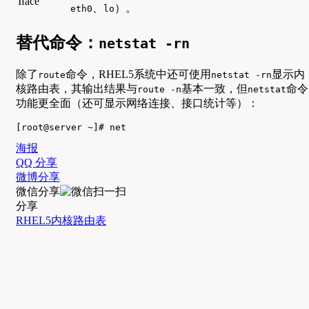
Iface
、
）。
eth0
lo
替代命令：
netstat -rn
除了
命令，RHEL5系统中还可使用
显示内
route
netstat -rn
核路由表，其输出结果与
基本一致，但
命令
route -n
netstat
功能更全面（还可显示网络连接、接口统计等）：
[root@server ~]# net
海报
QQ 分享
微博分享
微信分享
分享
RHEL5
内核路由表