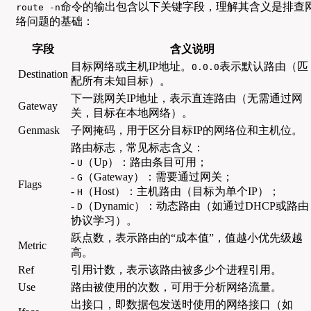
命令的输出包含以下关键字段，理解其含义是排查
route -n
络问题的基础：
字段
含义说明
目标网络或主机IP地址。
表示默认路由（匹
0.0.0
Destination
配所有未知目标）。
下一跳网关IP地址，表示直连路由（无需通过网
Gateway
关，目标在本地网络）。
Genmask
子网掩码，用于区分目标IP的网络位和主机位。
路由标志，常见标志含义：
-
（Up）：路由条目可用；
U
-
（Gateway）：需要通过网关；
G
Flags
-
（Host）：主机路由（目标为单个IP）；
H
-
（Dynamic）：动态路由（如通过DHCP或路由
D
协议学习）。
跃点数，表示路由的“成本值”，值越小优先级越
Metric
高。
Ref
引用计数，表示该路由被多少个进程引用。
Use
路由被使用的次数，可用于分析网络流量。
出接口，即数据包发送时使用的网络接口（如