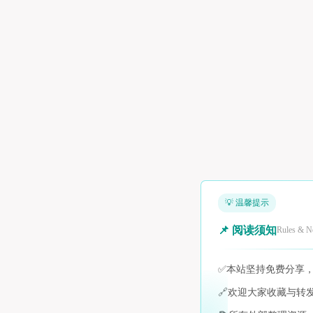
💡 温馨提示
📌 阅读须知
Rules & N
✅
本站坚持免费分享
🔗
欢迎大家收藏与转