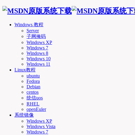
Windows 教程
Server
子网掩码
Windows XP
Windows 7
Windows 8
Windows 10
Windows 11
Linux教程
ubuntu
Fedora
Debian
centos
统信uos
RHEL
openEuler
系统镜像
Windows XP
Windows Vista
Windows 7