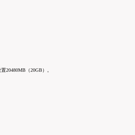
20480MB（20GB）。