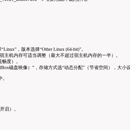
：
ux”，版本选择“Other Linux (64-bit)”。
，根据宿主机内存可适当调整（最大不超过宿主机内存的一半）。
流畅度）。
ualBox磁盘映像）”，存储方式选“动态分配”（节省空间），大小设置
中。
认开启）。