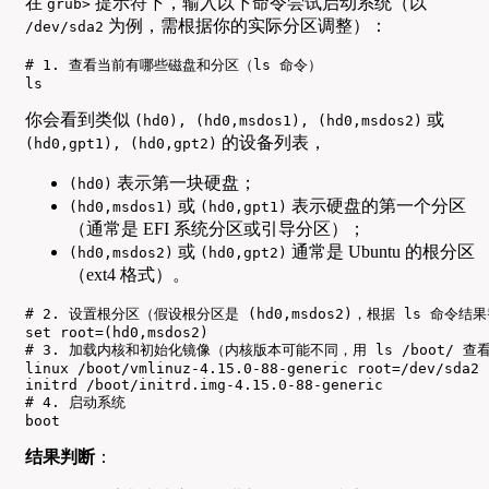
在
提示符下，输入以下命令尝试启动系统（以
grub>
为例，需根据你的实际分区调整）：
/dev/sda2
# 1. 查看当前有哪些磁盘和分区（ls 命令）

ls  
你会看到类似
或
(hd0), (hd0,msdos1), (hd0,msdos2)
的设备列表，
(hd0,gpt1), (hd0,gpt2)
表示第一块硬盘；
(hd0)
或
表示硬盘的第一个分区
(hd0,msdos1)
(hd0,gpt1)
（通常是 EFI 系统分区或引导分区）；
或
通常是 Ubuntu 的根分区
(hd0,msdos2)
(hd0,gpt2)
（ext4 格式）。
# 2. 设置根分区（假设根分区是 (hd0,msdos2)，根据 ls 命令结果
set root=(hd0,msdos2)  

# 3. 加载内核和初始化镜像（内核版本可能不同，用 ls /boot/ 查看
linux /boot/vmlinuz-4.15.0-88-generic root=/dev/sda2 r
initrd /boot/initrd.img-4.15.0-88-generic  

# 4. 启动系统

boot  
结果判断
：