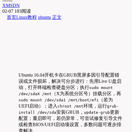
XMSDN
02-07
183阅读
首页
Linux教程
ubuntu
正文
Ubuntu 16.04开机卡在GRUB黑屏多因引导配置错
误或文件损坏，解决可分步进行：先用Live U盘启
动，打开终端检查硬盘分区；执行
sudo mount
（X为系统分区号）挂载分区，再
/dev/sdaX /mnt
（若为
sudo mount /dev/sda1 /mnt/boot/efi
UEFI启动）；进入
环境，运行
chroot /mnt
grub-
安装GRUB，
更新
install /dev/sda
update-grub
配置；重启即可，若仍异常，可尝试修复引导文件
或检查BIOS/UEFI启动项设置，多数问题可逐步排
查解决。