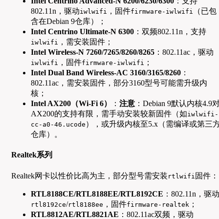
Intel Centrino Advanced-N 6200/6230/6300
：支持
802.11n，驱动
，固件
（已包
iwlwifi
firmware-iwlwifi
含在Debian 9仓库）；
Intel Centrino Ultimate-N 6300
：双频802.11n，支持
，需安装固件；
iwlwifi
Intel Wireless-N 7260/7265/8260/8265
：802.11ac，驱动
，固件
；
iwlwifi
firmware-iwlwifi
Intel Dual Band Wireless-AC 3160/3165/8260
：
802.11ac，需安装固件，部分3160型号可能需升级内
核；
Intel AX200（Wi-Fi 6）
：
注意
：Debian 9默认内核4.9
AX200的支持有限，需手动安装较新固件（如
iwlwifi-
），或升级内核至5.x（需编译或第三
cc-a0-46.ucode
仓库）。
Realtek系列
Realtek网卡以性价比高为主，部分型号需安装
固件：
rtlwifi
RTL8188CE/RTL8188EE/RTL8192CE
：802.11n，驱
/
，固件
；
rtl8192ce
rtl8188ee
firmware-realtek
RTL8812AE/RTL8821AE
：802.11ac双频，驱动