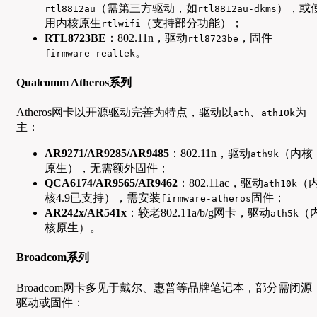
（需第三方驱动，如
），或
rtl8812au
rtl8812au-dkms
用内核原生
（支持部分功能）；
rtlwifi
RTL8723BE
：802.11n，驱动
，固件
rtl8723be
。
firmware-realtek
Qualcomm Atheros系列
Atheros网卡以开源驱动完善为特点，驱动以
、
为
ath
ath10k
主：
AR9271/AR9285/AR9485
：802.11n，驱动
（内核
ath9k
原生），无需额外固件；
QCA6174/AR9565/AR9462
：802.11ac，驱动
（
ath10k
核4.9已支持），需安装
固件；
firmware-atheros
AR242x/AR541x
：较老802.11a/b/g网卡，驱动
（
ath5k
核原生）。
Broadcom系列
Broadcom网卡多见于戴尔、惠普等品牌笔记本，部分需闭源
驱动或固件：