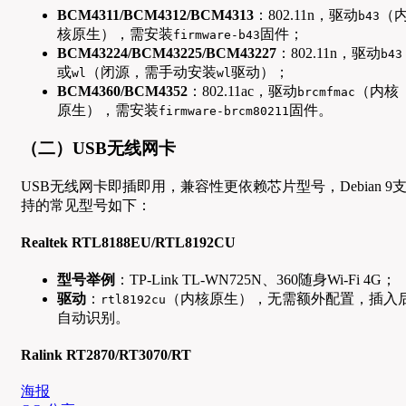
BCM4311/BCM4312/BCM4313
：802.11n，驱动
（
b43
核原生），需安装
固件；
firmware-b43
BCM43224/BCM43225/BCM43227
：802.11n，驱动
b43
或
（闭源，需手动安装
驱动）；
wl
wl
BCM4360/BCM4352
：802.11ac，驱动
（内核
brcmfmac
原生），需安装
固件。
firmware-brcm80211
（二）USB无线网卡
USB无线网卡即插即用，兼容性更依赖芯片型号，Debian 9
持的常见型号如下：
Realtek RTL8188EU/RTL8192CU
型号举例
：TP-Link TL-WN725N、360随身Wi-Fi 4G；
驱动
：
（内核原生），无需额外配置，插入
rtl8192cu
自动识别。
Ralink RT2870/RT3070/RT
海报