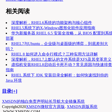
相关阅读
深度解析，RHEL6系统的功能架构与核心组件
RHEL5系统下的X-Windows图形化软件应用指南
华为新服务器 RHEL 6.5 安装全攻略，从 BIOS 配置到系
部署
RHEL7与Ubuntu，企业级与桌面级的博弈，到底差别大
吗？
RHEL 8 如何进入命令行模式？三种实用方法详解
深度解析，RHEL7上默认的文件系统是XFS及其变革意义
虚拟机安装RHEL8启动后卡死不动？常见原因与快速排查
指南
RHEL 系统下 JDK 安装目录全解析：如何快速找到你的
Java 环境
目录[+]
XMSDN的独白
免责声明
站长导航大全
镜像系统
Copyright
2020
XMSDN微软官方原版
.
XMSDN原版系统
.WWW.XMSDN.COM