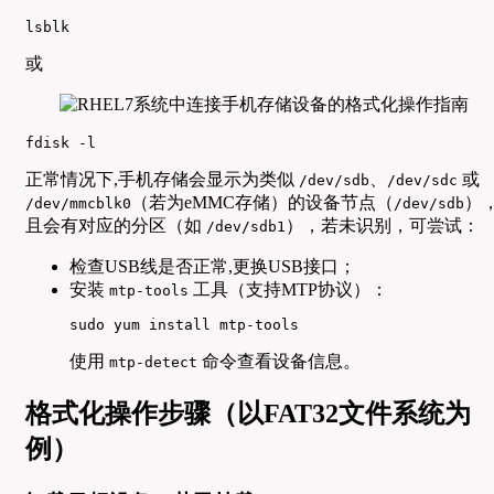
lsblk
或
fdisk -l
正常情况下,手机存储会显示为类似
、
或
/dev/sdb
/dev/sdc
（若为eMMC存储）的设备节点（
）
/dev/mmcblk0
/dev/sdb
且会有对应的分区（如
），若未识别，可尝试：
/dev/sdb1
检查USB线是否正常,更换USB接口；
安装
工具（支持MTP协议）：
mtp-tools
sudo yum install mtp-tools
使用
命令查看设备信息。
mtp-detect
格式化操作步骤（以FAT32文件系统为
例）