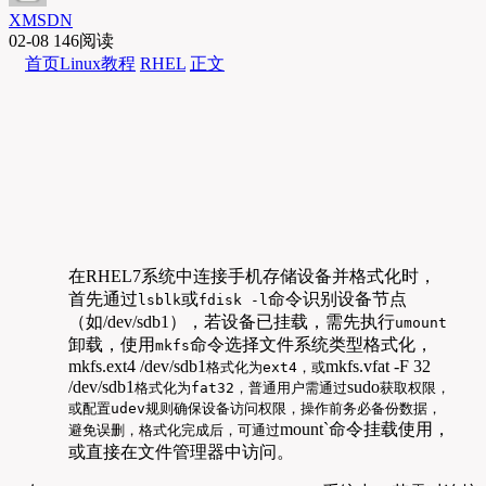
XMSDN
02-08
146阅读
首页
Linux教程
RHEL
正文
在RHEL7系统中连接手机存储设备并格式化时，
首先通过
或
命令识别设备节点
lsblk
fdisk -l
（如/dev/sdb1），若设备已挂载，需先执行
umount
卸载，使用
命令选择文件系统类型格式化，
mkfs
mkfs.ext4 /dev/sdb1
mkfs.vfat -F 32
格式化为ext4，或
/dev/sdb1
sudo
格式化为fat32，普通用户需通过
获取权限，
或配置udev规则确保设备访问权限，操作前务必备份数据，
mount`命令挂载使用，
避免误删，格式化完成后，可通过
或直接在文件管理器中访问。