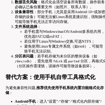
数据丢失风险
：格式化会清空设备所有数据，操作前务
必确认已备份重要文件（如照片、联系人等）。
设备兼容性
：部分手机（尤其是采用Android 10+或加
存储的设备）可能无法被Linux系统直接识别，强制操
可能导致手机无法正常访问存储。
文件系统选择
：
若手机需与Windows/macOS/Android多系统共用，
优先选FAT32或exFAT；
若仅用于Linux与Windows交换,可选NTFS；
避免使用Linux专属文件系统（如ext4），可能导
致手机无法识别。
分区表问题
：若手机存储为未分区的整块设备（如
），需先使用
或
分区，再格式
/dev/sdb
fdisk
parted
（分区操作需谨慎，误操作可能导致设备损坏）。
替代方案：使用手机自带工具格式化
为避免兼容性问题,
推荐优先使用手机系统内置功能格式化存
储
：
Android手机
：进入“设置”-“存储”-“格式化内部存储”/