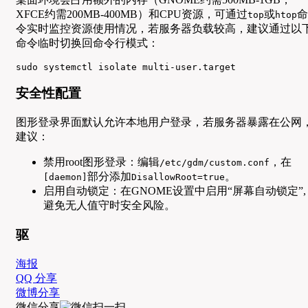
XFCE约需200MB-400MB）和CPU资源，可通过
或
命
top
htop
令实时监控资源使用情况，若服务器负载较高，建议通过以
命令临时切换回命令行模式：
sudo systemctl isolate multi-user.target
安全性配置
图形登录界面默认允许本地用户登录，若服务器暴露在公网
建议：
禁用root图形登录：编辑
，在
/etc/gdm/custom.conf
部分添加
。
[daemon]
DisallowRoot=true
启用自动锁定：在GNOME设置中启用“屏幕自动锁定”,
避免无人值守时安全风险。
驱
海报
QQ 分享
微博分享
微信分享