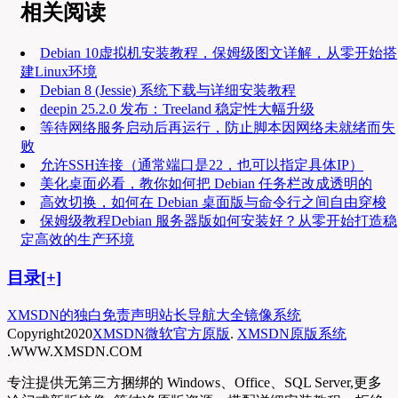
相关阅读
Debian 10虚拟机安装教程，保姆级图文详解，从零开始搭
建Linux环境
Debian 8 (Jessie) 系统下载与详细安装教程
deepin 25.2.0 发布：Treeland 稳定性大幅升级
等待网络服务启动后再运行，防止脚本因网络未就绪而失
败
允许SSH连接（通常端口是22，也可以指定具体IP）
美化桌面必看，教你如何把 Debian 任务栏改成透明的
高效切换，如何在 Debian 桌面版与命令行之间自由穿梭
保姆级教程Debian 服务器版如何安装好？从零开始打造稳
定高效的生产环境
目录[+]
XMSDN的独白
免责声明
站长导航大全
镜像系统
Copyright
2020
XMSDN微软官方原版
.
XMSDN原版系统
.WWW.XMSDN.COM
专注提供无第三方捆绑的 Windows、Office、SQL Server,更多