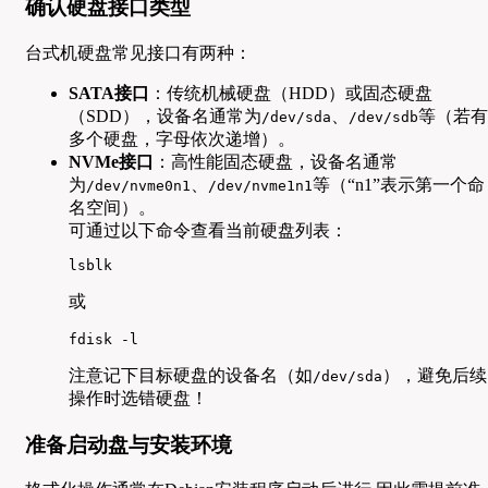
确认硬盘接口类型
台式机硬盘常见接口有两种：
SATA接口
：传统机械硬盘（HDD）或固态硬盘
（SDD），设备名通常为
、
等（若有
/dev/sda
/dev/sdb
多个硬盘，字母依次递增）。
NVMe接口
：高性能固态硬盘，设备名通常
为
、
等（“n1”表示第一个命
/dev/nvme0n1
/dev/nvme1n1
名空间）。
可通过以下命令查看当前硬盘列表：
lsblk
或
fdisk -l
注意记下目标硬盘的设备名（如
），避免后续
/dev/sda
操作时选错硬盘！
准备启动盘与安装环境