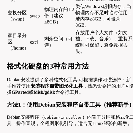
类似Windows虚拟内存，当
物理内存的1-2
交换分区
物理内存不足时临时使用；
倍（建议
swap
（swap）
若内存≥8GB，可设为
≤8GB）
8GB。
存放用户个人文件（如文
家目录分
剩余空间（可
档、下载、音乐），重装系
区
ext4
选）
统时可保留，避免数据丢
（/home）
失。
格式化硬盘的3种常用方法
Debian安装提供了多种格式化工具,可根据操作习惯选择：新
手推荐使用
安装程序自带图形化工具
，熟悉命令行的用户可
择
GParted
或
fdisk/gdisk
命令行工具。
方法1：使用Debian安装程序自带工具（推荐新手
Debian安装程序（
）内置了分区和格式化
debian-installer
具，操作直观，全程图形化引导，适合无Linux经验的新手。