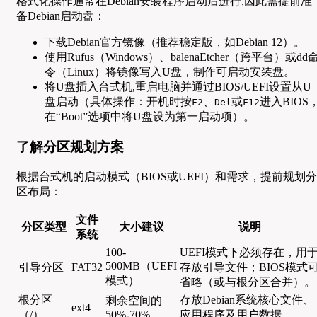
格式化操作通常在Debian安装程序启动后进行,因此需提前准
备Debian启动盘：
下载Debian官方镜像（推荐稳定版，如Debian 12）。
使用Rufus（Windows）、balenaEtcher（跨平台）或dd
令（Linux）将镜像写入U盘，制作可启动安装盘。
将U盘插入台式机,重启电脑并通过BIOS/UEFI设置从U
盘启动（具体操作：开机时按
、
或
进入BIOS
F2
Del
F12
在“Boot”选项中将U盘设为第一启动项）。
了解分区规划方案
根据台式机的启动模式（BIOS或UEFI）和需求，提前规划分
区布局：
文件
分区类型
大小建议
说明
系统
100-
UEFI模式下必须存在，用
500MB（UEFI
引导分区
FAT32
存放引导文件；BIOS模式
模式）
省略（或与根分区合并）。
根分区
存放Debian系统核心文件、
剩余空间的
ext4
（/）
50%-70%
应用程序及用户数据。