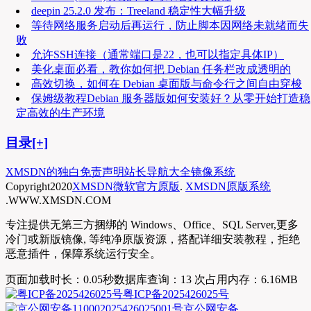
deepin 25.2.0 发布：Treeland 稳定性大幅升级
等待网络服务启动后再运行，防止脚本因网络未就绪而失
败
允许SSH连接（通常端口是22，也可以指定具体IP）
美化桌面必看，教你如何把 Debian 任务栏改成透明的
高效切换，如何在 Debian 桌面版与命令行之间自由穿梭
保姆级教程Debian 服务器版如何安装好？从零开始打造稳
定高效的生产环境
目录[+]
XMSDN的独白
免责声明
站长导航大全
镜像系统
Copyright
2020
XMSDN微软官方原版
.
XMSDN原版系统
.WWW.XMSDN.COM
专注提供无第三方捆绑的 Windows、Office、SQL Server,更多
冷门或新版镜像, 等纯净原版资源，搭配详细安装教程，拒绝
恶意插件，保障系统运行安全。
页面加载时长：0.05秒
数据库查询：13 次
占用内存：6.16MB
粤ICP备2025426025号
京公网安备