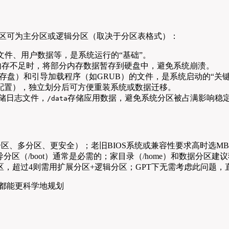
分区可为主分区或逻辑分区（取决于分区表格式）：
心文件、用户数据等，是系统运行的“基础”。
内存不足时，将部分内存数据暂存到硬盘中，避免系统崩溃。
s（初始内存盘）和引导加载程序（如GRUB）的文件，是系统启动的“关键
配置），独立划分后可方便重装系统或数据迁移。
储日志文件，
存储应用数据，避免系统分区被占满影响稳
/data
分区、多分区、更安全）；老旧BIOS系统或兼容性要求高时选MB
导分区（/boot）通常是必需的；家目录（/home）和数据分区
分区，超过4则需用扩展分区+逻辑分区；GPT下无需考虑此问题
，都能更科学地规划