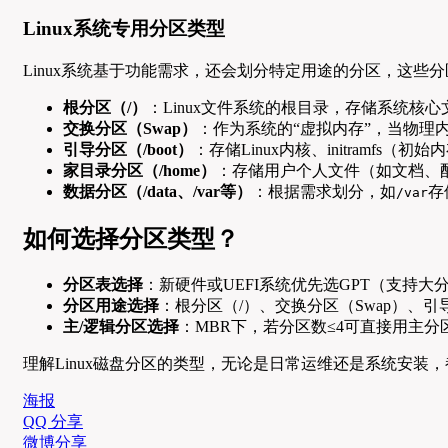
Linux系统专用分区类型
Linux系统基于功能需求，还会划分特定用途的分区，这些
根分区（/）
：Linux文件系统的根目录，存储系统核
交换分区（Swap）
：作为系统的“虚拟内存”，当物理
引导分区（/boot）
：存储Linux内核、initramf
家目录分区（/home）
：存储用户个人文件（如文档、
数据分区（/data、/var等）
：根据需求划分，如
存
/var
如何选择分区类型？
分区表选择
：新硬件或UEFI系统优先选GPT（支持大
分区用途选择
：根分区（/）、交换分区（Swap）、引
主/逻辑分区选择
：MBR下，若分区数≤4可直接用主
理解Linux磁盘分区的类型，无论是日常运维还是系统安装
海报
QQ 分享
微博分享