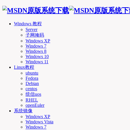
Windows 教程
Server
子网掩码
Windows XP
Windows 7
Windows 8
Windows 10
Windows 11
Linux教程
ubuntu
Fedora
Debian
centos
统信uos
RHEL
openEuler
系统镜像
Windows XP
Windows Vista
Windows 7