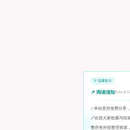
💡 温馨提示
📌 阅读须知
Rules & N
✅
本站坚持免费分享
🔗
欢迎大家收藏与转
📚
所有外部整理资源