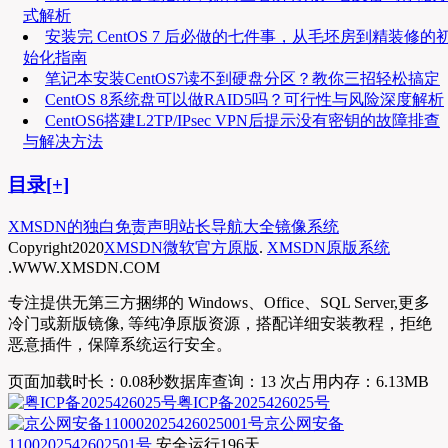
式解析
安装完 CentOS 7 后必做的七件事，从毛坯房到精装修的
始化指南
笔记本安装CentOS7读不到硬盘分区？教你三招轻松搞定
CentOS 8系统盘可以做RAID5吗？可行性与风险深度解析
CentOS6搭建L2TP/IPsec VPN后提示没有密钥的故障排查
与解决方法
目录[+]
XMSDN的独白
免责声明
站长导航大全
镜像系统
Copyright
2020
XMSDN微软官方原版
.
XMSDN原版系统
.WWW.XMSDN.COM
专注提供无第三方捆绑的 Windows、Office、SQL Server,更多
冷门或新版镜像, 等纯净原版资源，搭配详细安装教程，拒绝
恶意插件，保障系统运行安全。
页面加载时长：0.08秒
数据库查询：13 次
占用内存：6.13MB
粤ICP备2025426025号
京公网安备
1100202542602501号
安全运行
196
天