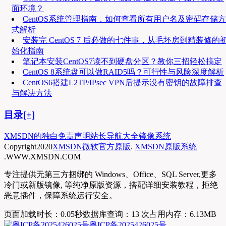
面环境？
CentOS系统管理指南，如何查看所有用户名及密码存储方
式解析
安装完 CentOS 7 后必做的七件事，从毛坯房到精装修的
始化指南
笔记本安装CentOS7读不到硬盘分区？教你三招轻松搞定
CentOS 8系统盘可以做RAID5吗？可行性与风险深度解析
CentOS6搭建L2TP/IPsec VPN后提示没有密钥的故障排查
与解决方法
目录[+]
XMSDN的独白
免责声明
站长导航大全
镜像系统
Copyright
2020
XMSDN微软官方原版
.
XMSDN原版系统
.WWW.XMSDN.COM
专注提供无第三方捆绑的 Windows、Office、SQL Server,更多
冷门或新版镜像, 等纯净原版资源，搭配详细安装教程，拒绝
恶意插件，保障系统运行安全。
页面加载时长：0.05秒
数据库查询：13 次
占用内存：6.13MB
粤ICP备2025426025号