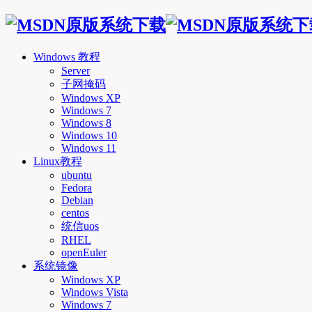
Windows 教程
Server
子网掩码
Windows XP
Windows 7
Windows 8
Windows 10
Windows 11
Linux教程
ubuntu
Fedora
Debian
centos
统信uos
RHEL
openEuler
系统镜像
Windows XP
Windows Vista
Windows 7