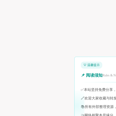
💡 温馨提示
📌 阅读须知
Rules & N
✅
本站坚持免费分享
🔗
欢迎大家收藏与转
📚
所有外部整理资源
🤝
网络相聚本是缘分