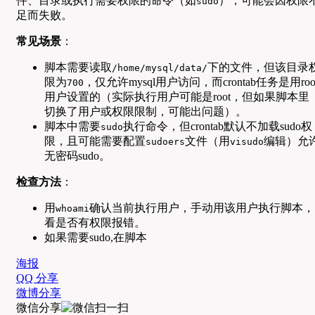
件、目录或执行需要权限的命令（如
），可能会因权限
sudo
足而失败。
常见场景
：
脚本需要读取
下的文件，但该目录
/home/mysql/data/
限为
，仅允许mysql用户访问，而crontab任务是用roo
700
用户设置的（实际执行用户可能是root，但如果脚本里
切换了用户或权限限制，可能出问题）。
脚本中需要
执行命令，但crontab默认不加载sudo权
sudo
限，且可能需要配置
文件（用
编辑）允
sudoers
visudo
无密码sudo。
检查方法
：
用
确认当前执行用户，手动用该用户执行脚本，
whoami
看是否有权限报错。
如果需要sudo,在脚本
海报
QQ 分享
微博分享
微信分享