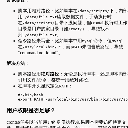
常见场景
：
脚本用相对路径：比如脚本在
下，内部
/data/scripts/
用
读取数据文件，手动执行时
./data/file.txt
在
目录下没问题，但crontab执行时工作
/data/scripts/
目录是用户的家目录（如
），导致找不
/root/
到
。
./data/file.txt
命令路径未写全：比如脚本中用
命令，但
mysql
mysql
在
下，而
未包含该路径，导致
/usr/local/bin/
$PATH
“command not found”。
解决方法
：
脚本路径用
绝对路径
：无论是执行脚本，还是脚本内部
引用文件/命令，都统一用绝对路径。
在脚本开头显式定义
：
PATH
#!/bin/bash

export PATH=/usr/local/bin:/usr/bin:/bin:/usr/sb
用户权限是否足够？
crontab任务以当前用户的身份执行,如果脚本需要访问特定文