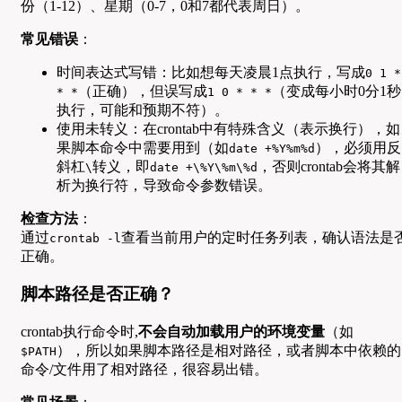
份（1-12）、星期（0-7，0和7都代表周日）。
常见错误
：
时间表达式写错：比如想每天凌晨1点执行，写成
0 1 *
（正确），但误写成
（变成每小时0分1秒
* *
1 0 * * *
执行，可能和预期不符）。
使用未转义：在crontab中有特殊含义（表示换行），如
果脚本命令中需要用到（如
），必须用反
date +%Y%m%d
斜杠
转义，即
，否则crontab会将其解
\
date +\%Y\%m\%d
析为换行符，导致命令参数错误。
检查方法
：
通过
查看当前用户的定时任务列表，确认语法是
crontab -l
正确。
脚本路径是否正确？
crontab执行命令时,
不会自动加载用户的环境变量
（如
），所以如果脚本路径是相对路径，或者脚本中依赖的
$PATH
命令/文件用了相对路径，很容易出错。