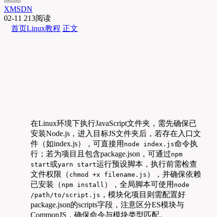
XMSDN
02-11
213阅读
首页
Linux教程
正文
在Linux环境下执行JavaScript文件夹，需先确保已
安装Node.js，进入目标JS文件夹后，若存在入口文
件（如index.js），可直接用
命令执
node index.js
行；若为项目且包含package.json，可通过
npm
或
运行预设脚本，执行前需检查
start
yarn start
文件权限（
），并确保依赖
chmod +x filename.js
已安装（
），全局脚本可使用
npm install
node
，模块化项目则需配置好
/path/to/script.js
package.json的scripts字段，注意区分ES模块与
CommonJS，确保命令与模块类型匹配。