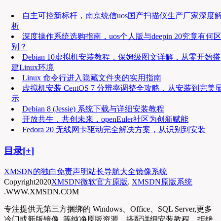
自主可控新标杆，南京统信uos国产扫描仪生产厂家深度
析
深度操作系统选购指南，uos个人版与deepin 20究竟有何
别？
Debian 10虚拟机安装教程，保姆级图文详解，从零开始搭
建Linux环境
Linux 命令行进入隐藏文件夹的实用指南
虚拟机安装 CentOS 7 分辨率调整全攻略，从安装到完美
示
Debian 8 (Jessie) 系统下载与详细安装教程
开放共生，共创未来，openEuler社区为创新赋能
Fedora 20 无线网卡驱动完全解决方案，从识别到安装
目录[+]
XMSDN的独白
免责声明
站长导航大全
镜像系统
Copyright
2020
XMSDN微软官方原版
.
XMSDN原版系统
.WWW.XMSDN.COM
专注提供无第三方捆绑的 Windows、Office、SQL Server,更多
冷门或新版镜像, 等纯净原版资源，搭配详细安装教程，拒绝