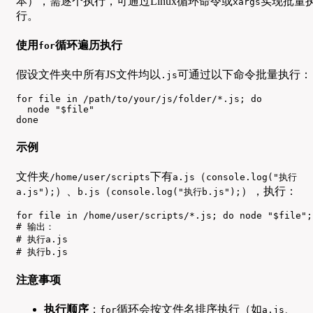
本），需逐个执行，可通过Linux循环命令或
实现批量
xargs
行。
使用
循环遍历执行
for
假设文件夹中所有JS文件均以
可通过以下命令批量执行：
.js
for file in /path/to/your/js/folder/*.js; do

  node "$file"

done
示例
文件夹
下有
（
/home/user/scripts
a.js
console.log("执行
）、
（
），执行：
a.js");
b.js
console.log("执行b.js");
for file in /home/user/scripts/*.js; do node "$file"; 
# 输出：

# 执行a.js

# 执行b.js
注意事项
执行顺序
：
循环会按文件名排序执行（如
、
for
a.js