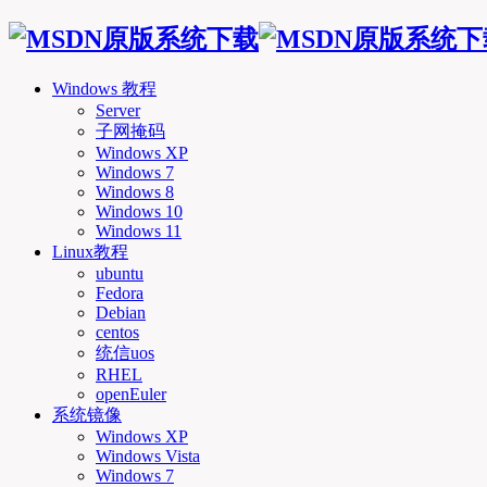
Windows 教程
Server
子网掩码
Windows XP
Windows 7
Windows 8
Windows 10
Windows 11
Linux教程
ubuntu
Fedora
Debian
centos
统信uos
RHEL
openEuler
系统镜像
Windows XP
Windows Vista
Windows 7