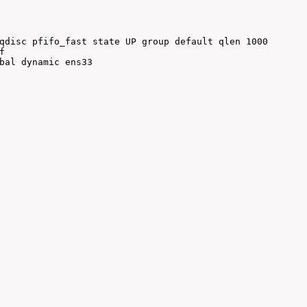
qdisc pfifo_fast state UP group default qlen 1000



bal dynamic ens33
