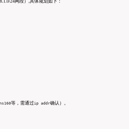
.0/24网段）,具体规划如下：
等，需通过
确认）。
ns160
ip addr