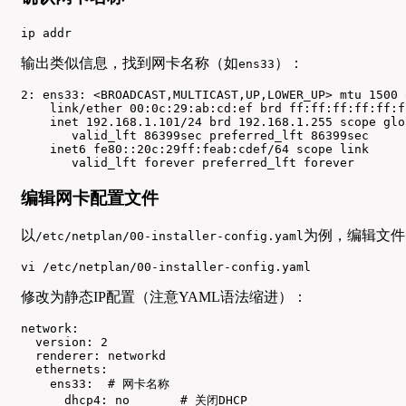
ip addr
输出类似信息，找到网卡名称（如
）：
ens33
2: ens33: <BROADCAST,MULTICAST,UP,LOWER_UP> mtu 1500 
    link/ether 00:0c:29:ab:cd:ef brd ff:ff:ff:ff:ff:ff
    inet 192.168.1.101/24 brd 192.168.1.255 scope glo
       valid_lft 86399sec preferred_lft 86399sec

    inet6 fe80::20c:29ff:feab:cdef/64 scope link

       valid_lft forever preferred_lft forever
编辑网卡配置文件
以
为例，编辑文件
/etc/netplan/00-installer-config.yaml
vi /etc/netplan/00-installer-config.yaml
修改为静态IP配置（注意YAML语法缩进）：
network:

  version: 2

  renderer: networkd

  ethernets:

    ens33:  # 网卡名称

      dhcp4: no       # 关闭DHCP
