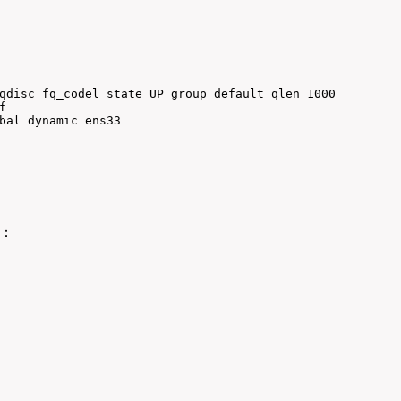
qdisc fq_codel state UP group default qlen 1000



bal dynamic ens33

：