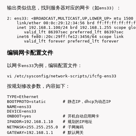
输出类似信息，找到服务器对应的网卡（如
）：
ens33
2: ens33: <BROADCAST,MULTICAST,UP,LOWER_UP> mtu 1500 
    link/ether 00:0c:29:12:34:56 brd ff:ff:ff:ff:ff:ff
    inet 192.168.1.100/24 brd 192.168.1.255 scope glo
       valid_lft 86397sec preferred_lft 86397sec

    inet6 fe80::20c:29ff:fe12:3456/64 scope link

       valid_lft forever preferred_lft forever
编辑网卡配置文件
以网卡
为例，编辑配置文件：
ens33
vi /etc/sysconfig/network-scripts/ifcfg-ens33
按规划修改参数，内容如下：
TYPE=Ethernet

BOOTPROTO=static       # 静态IP，dhcp为动态IP

NAME=ens33

DEVICE=ens33

ONBOOT=yes             # 开机自动启用网卡

IPADDR=192.168.1.10    # 规划的IP地址

NETMASK=255.255.255.0  # 子网掩码

GATEWAY=192.168.1.1    # 默认网关
